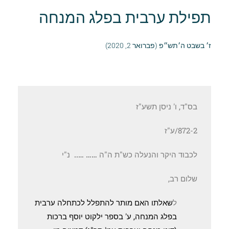
תפילת ערבית בפלג המנחה
ז׳ בשבט ה׳תש״פ (פברואר 2, 2020)
בס"ד, ‏ו' ניסן תשע"ז
872-2/ע"ז
לכבוד היקר והנעלה כש"ת ה"ה
…… …..
נ"י
שלום רב,
ל
שאלתו האם מותר להתפלל לכתחלה ערבית
בפלג המנחה, ע' בספר ילקוט יוסף ברכות