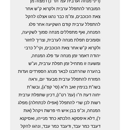
(דיני מנחה וערבית עמ' תר"נ) דמצוה מן
המובחר להתפלל ערבית ולקרוא ק"ש אחר
צאת הכוכבים, ומ"מ כבר נהגו אצלנו להקל
להתפלל ערבית קודם השקיעה אחר פלג
המנחה, ואף מתפללים מנחה סמוך לשקיעה,
וסומכים תפלת מנחה לערבית, וצריך לחזור
ולקרוא ק"ש אחר צאת הכוכבים, וקי"ל כרבי
יהודה דאמר זמן מנחה עד פלג המנחה,
ומשעה זו מתחיל זמן תפלת ערבית, וע"ש
בהערה שהרחבנו לבאר מנהג הספרדים ועדות
המזרח להתפלל ערבית מבעוד יום, וראה
בשו"ת בנימין זאב ח"א (סי' קפ"ג), ובשו"ת
יחוה דעת ח"ו (עמ' רט"ו), דכיון שתפלת ערבית
רשות לכן שרי להתפלל (אפילו לכתחלה) מפלג
המנחה, וכ"פ בבן איש חי פרשת ויקהל (אות
ז'), דלא איפסקא הלכתא כחד מנייהו, ואסיקנא
דעבד כמר עבד, ודעבד כמר עבד, ונהגו להקל