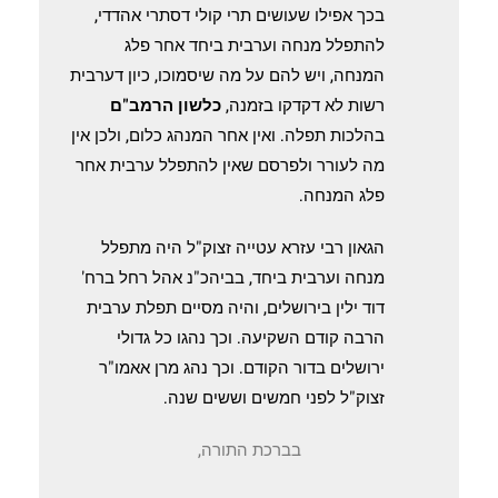
בכך אפילו שעושים תרי קולי דסתרי אהדדי,
להתפלל מנחה וערבית ביחד אחר פלג
המנחה, ויש להם על מה שיסמוכו, כיון דערבית
רשות לא דקדקו בזמנה,
כלשון הרמב"ם
בהלכות תפלה. ואין אחר המנהג כלום, ולכן אין
מה לעורר ולפרסם שאין להתפלל ערבית אחר
פלג המנחה.
הגאון רבי עזרא עטייה זצוק"ל היה מתפלל
מנחה וערבית ביחד, בביהכ"נ אהל רחל ברח'
דוד ילין בירושלים, והיה מסיים תפלת ערבית
הרבה קודם השקיעה. וכך נהגו כל גדולי
ירושלים בדור הקודם. וכך נהג מרן אאמו"ר
זצוק"ל לפני חמשים וששים שנה.
בברכת התורה,