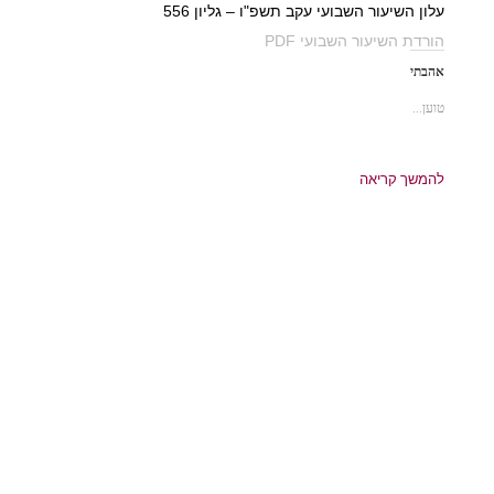
עלון השיעור השבועי עקב תשפ"ו – גליון 556
הורדת השיעור השבועי PDF
אהבתי
טוען...
להמשך קריאה