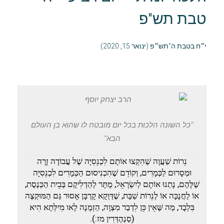
טבת תש"פ
י״ח בטבת ה׳תש״פ (ינואר 15, 2020)
"כל השונה הלכות בכל יום מובטח לו שהוא בן העולם
הבא"
נֵרוֹת שַׁעֲוָה שֶׁהִקְצוּ אוֹתָם לִכְנֵסִיָּה שֶׁל עֲבוֹדָה זָרָה
וּמְסָרוּם לַכְּמָרִים, וְקוֹדֵם שֶׁהִכְנִיסוּם הַכְּמָרִים לִכְנֵסִיָּה
שֶׁלָּהֶם, נָתְנוּ אוֹתָם לְיִשְׂרָאֵל, מֻתָּר לְהַדְלִיקָם בְּבֵית הַכְּנֶסֶת,
אוֹ לַחֲנֻכָּה אוֹ לְנֵרוֹת שַׁבָּת, שֶׁדַּוְקָא קָרְבָּן אָסוּר גַּם הַמּוּקְצֶה
בִּלְבָד, מַה שֶּׁאֵין כֵּן לִדְבַר מִצְוָה, הַזְמָנָה לָאו מִילְּתָא הִיא
(סַנְהֶדְּרִין מז:).