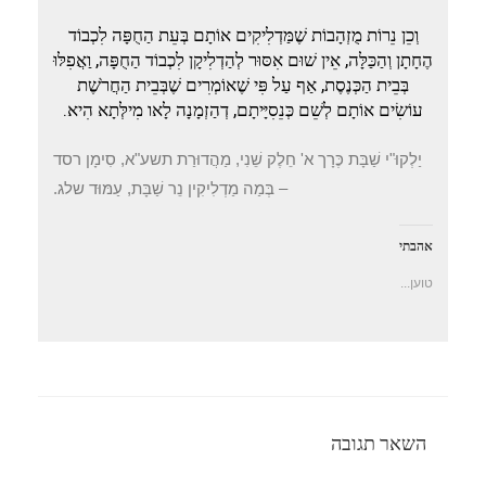
וְכֵן נֵרוֹת מֻזְהָבוֹת שֶׁמַּדְלִיקִים אוֹתָם בְּעֵת הַחֻפָּה לִכְבוֹד
הֶחָתָן וְהַכַּלָּה, אֵין שׁוּם אִסּוּר לְהַדְלִיקָן לִכְבוֹד הַחֻפָּה, וַאֲפִלּוּ
בְּבֵית הַכְּנֶסֶת, אַף עַל פִּי שֶׁאוֹמְרִים שֶׁבְּבֵית הַחֲרֹשֶׁת
עוֹשִׂים אוֹתָם לְשֵׁם כְּנֵסִיָּיתָם, דְהַזְמָנָה לָאו מִילְּתָא הִיא.
יַלְקוּ"י שַׁבָּת כֶּרָך א' חֵלֶק שֵׁנִי, מַהֲדוּרַת תשע"א, סִימָן רסד
– בְּמַה מַדְלִיקִין נֵר שַׁבָּת, עַמּוּד שלג.
אהבתי
טוען...
השאר תגובה