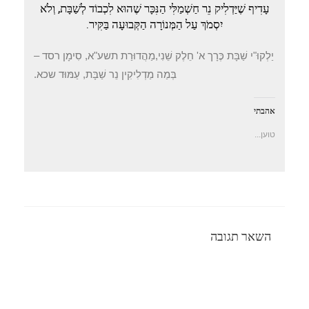
עָדִיף שֶׁיַּדְלִיק נֵר חַשְׁמַלִּי הַנִּכָּר שֶׁהוּא לִכְבוֹד לְשַׁבָּת, וְלֹא
יִסְמֹךְ עַל הַמְּנוֹרָה הַקְּבוּעָה בַּקִּיר.
יַלְקוּ"י שַׁבָּת כֶּרָך א' חֵלֶק שֵׁנִי,מַהֲדוּרַת תשע"א, סִימָן רסד –
בְּמַה מַדְלִיקִין נֵר שַׁבָּת, עַמּוּד שכא.
אהבתי
טוען...
השאר תגובה