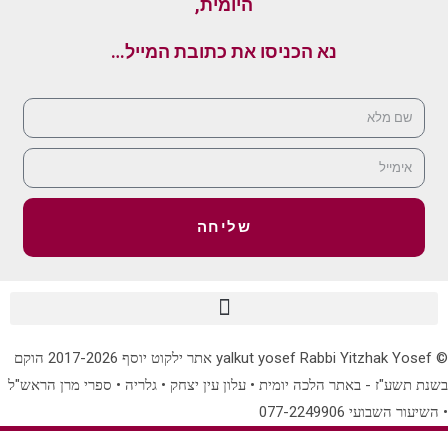
היומית,
נא הכניסו את כתובת המייל…
שליחה
© yalkut yosef Rabbi Yitzhak Yosef אתר ילקוט יוסף 2017-2026 הוקם
בשנת תשע"ז - באתר הלכה יומית • עלון עין יצחק • גלריה • ספרי מרן הראש"ל
• השיעור השבועי 077-2249906