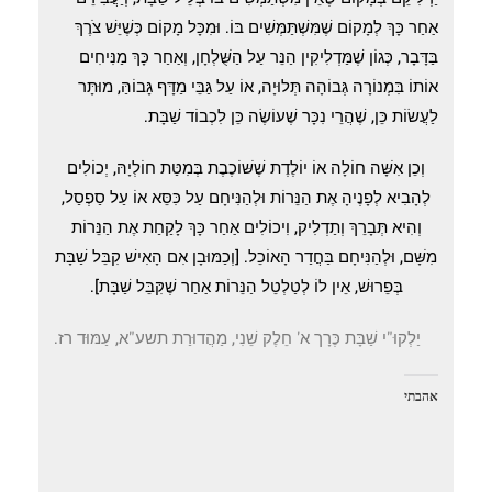
אַחַר כָּךְ לְמָקוֹם שֶׁמִּשְׁתַּמְּשִׁים בּוֹ. וּמִכָּל מָקוֹם כְּשֶׁיֵּשׁ צֹרֶךְ
בַּדָּבָר, כְּגוֹן שֶׁמַּדְלִיקִין הַנֵּר עַל הַשֻּׁלְחָן, וְאַחַר כָּךְ מַנִּיחִים
אוֹתוֹ בִּמְנוֹרָה גְּבוֹהָה תְּלוּיָה, אוֹ עַל גַּבֵּי מַדָּף גָּבוֹהַּ, מוּתָּר
לַעֲשׂוֹת כֵּן, שֶׁהֲרֵי נִכָּר שֶׁעוֹשֶׂה כֵּן לִכְבוֹד שַׁבָּת.
וְכֵן אִשָּׁה חוֹלָה אוֹ יוֹלֶדֶת שֶׁשּׁוֹכֶבֶת בְּמִטַּת חוֹלְיָהּ, יְכוֹלִים
לְהָבִיא לְפָנֶיהָ אֶת הַנֵּרוֹת וּלְהַנִּיחָם עַל כִּסֵּא אוֹ עַל סַפְסַל,
וְהִיא תְּבָרֵךְ וְתַדְלִיק, וִיכוֹלִים אַחַר כָּךְ לָקַחַת אֶת הַנֵּרוֹת
מִשָּׁם, וּלְהַנִּיחָם בַּחֲדַר הָאוֹכֵל. [וְכַמּוּבָן אִם הָאִישׁ קִבֵּל שַׁבָּת
בְּפֵרוּשׁ, אֵין לוֹ לְטַלְטֵל הַנֵּרוֹת אַחַר שֶׁקִּבֵּל שַׁבָּת].
יַלְקוּ"י שַׁבָּת כֶּרָך א' חֵלֶק שֵׁנִי, מַהֲדוּרַת תשע"א, עַמּוּד רז.
אהבתי