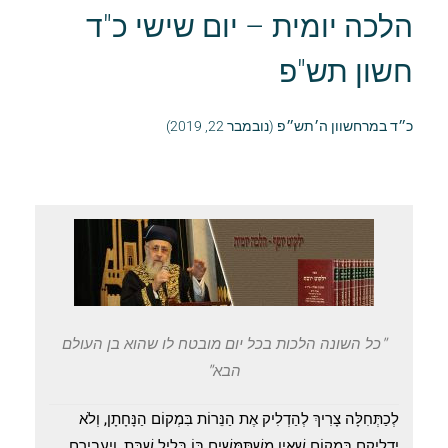
הלכה יומית – יום שישי כ"ד
חשון תש"פ
כ״ד במרחשוון ה׳תש״פ (נובמבר 22, 2019)
"כל השונה הלכות בכל יום מובטח לו שהוא בן העולם
הבא"
לְכַתְּחִלָּה צָרִיךְ לְהַדְלִיק אֶת הַנֵּרוֹת בִּמְקוֹם הַנָּחָתָן, וְלֹא
יַדְלִיקֵם בְּמָקוֹם שֶׁאֵין מִשְׁתַּמְּשִׁים בּוֹ בְּלֵיל שַׁבָּת, וְיַעֲבִירֵם