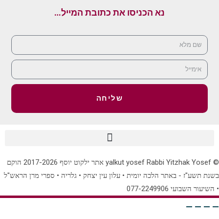
נא הכניסו את כתובת המייל…
שליחה
© yalkut yosef Rabbi Yitzhak Yosef אתר ילקוט יוסף 2017-2026 הוקם
בשנת תשע"ז - באתר הלכה יומית • עלון עין יצחק • גלריה • ספרי מרן הראש"ל
• השיעור השבועי 077-2249906