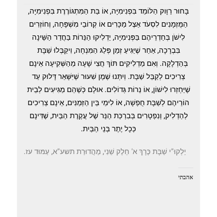
בָּחוּר רַוָּוק הַלּוֹמֵד בִּפְנִימִיָּה, אוֹ בַּת הַמִּתְגּוֹרֶרֶת בִּפְנִימִיָּה,
הַמֻּזְמָנִים לִסְעֹד אֵצֶל מַכָּרִים אוֹ קְרוֹבֵי מִשְׁפָּחָה, וְחוֹזְרִים
לִישֹׁן בְּחַדְרֵיהֶם בַּפְּנִימִיָּה, יַדְלִיקוּ הַנֵּרוֹת בַּחֲדַר הַשֵּׁינָה
בִּבְרָכָה, אַחַר שֶׁיַּגִּיעַ זְמַן פְּלַג הַמִּנְחָה, וִיקַבְּלוּ שַׁבָּת
בְּהַדְלָקָה. וְאִם מַדְלִיקִים תּוֹךְ חֲצִי שָׁעָה מֵהַשְּׁקִיעָה אֵינָם
צְרִיכִים לְקַבֵּל שַׁבָּת. וְיִתְּנוּ שֶׁמֶן שִׁעוּר שֶׁיִּשָּׁאֵר דָּלוּק עַד
שֶׁיַּחְזְרוּ לִישׁוֹן, אוֹ נֵרוֹת גְּדוֹלִים. אוּלָם כְּשֶׁהֵם מַגִּיעִים לְבֵית
הוֹרֵיהֶם לְשַׁבָּת חֻפְשָׁה, אוֹ לִימֵי בֵּין הַזְּמַנִּים, אֵינָם צְרִיכִים
לְהַדְלִיק, וְנִפְטָרִים בְּבִרְכַּת הַנֵּר שֶׁל עֲקֶרֶת הַבַּיִת, שֶׁדִּינָם
כְּכָל יֶתֶר בְּנֵי הַבַּיִת.
יַלְקוּ"י שַׁבָּת כֶּרָךְ א' חֵלֶק שֵׁנִי, מַהֲדוּרַת תשע"א, עַמּוּד עז.
אהבתי