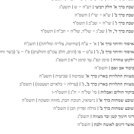
שבת כרך א' חלק רביעי
| רע"ה – ש | תשע"ג
שבת כרך ב'
| ש"א – שי"ז | תשפ"ה
שבת כרך ג'
| שי"ח – שכ"ב | תשס"ד
שבת כרך ד', ה'
| שכ"ג – של"ד, של"ה – תכ"ח | תשס"ד
איסור והיתר כרך א'
| א' – ע"ח (שחיטה, צלייה ומליחה) | תשנ"ח
איסור והיתר כרך ב', ג'
| ע"ט – פו (דגים, חלב עכו"ם ותולעים) פ"ז – צ' (בשר וחל
ילקוט טהרה
| סימן קפ"ג עד סימן ר"א | תשפ"ג
כיבוד אב ואם
| תשס"ה
מצוות התלויות בארץ כרך א'
שמיטה | שביעית | תשע"ה
מצוות התלויות בארץ כרך ב', ג'
| (ערלה – כלאיים ושעטנז) | תשס"ב
ביקור חולים ואבלות
| סי' של"ה – ת"ג | תשס"ד-ז
שובע שמחות כרך א'
| נישואין, חנוכת הבת, מזוזה ומעקה | תשס"ה
שובע שמחות כרך ב'
| מילה ופדיון הבן | תשס"ה
דיני חינוך קטן ובר מצווה
| תשס"ג
אוצר דינים לאשה ולבת
| תשס"ה