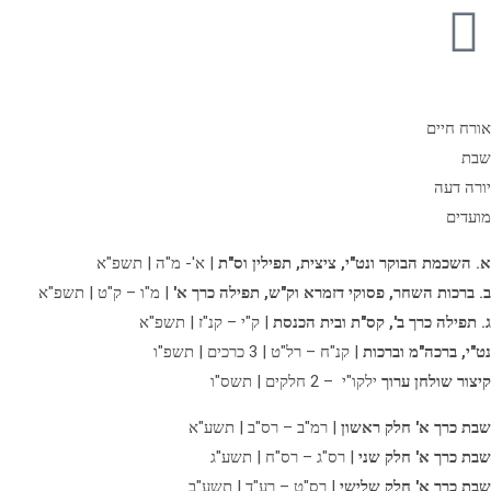
אורח חיים
שבת
יורה דעה
מועדים
א. השכמת הבוקר ונט"י, ציצית, תפילין וס"ת
| א'- מ"ה | תשפ"א
ב. ברכות השחר, פסוקי דזמרא וק"ש, תפילה כרך א'
| מ"ו – ק"ט | תשפ"א
ג. תפילה כרך ב',
קס"ת ובית הכנסת
| ק"י – קנ"ז | תשפ"א
נט"י, ברכה"מ וברכות
| קנ"ח – רל"ט | 3 כרכים | תשפ"ו
קיצור שולחן ערוך
ילקו"י – 2 חלקים | תשס"ו
שבת כרך א' חלק ראשון
| רמ"ב – רס"ב | תשע"א
שבת כרך א' חלק שני
| רס"ג – רס"ח | תשע"ג
שבת כרך א' חלק שלישי
| רס"ט – רע"ד | תשע"ב