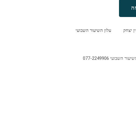
ה
ין יצחק
עלון השיעור השבועי