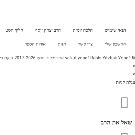
תנאי שימוש
הלכה יומית
הרב יצחק יוסף
חלקי הסט
החשבון שלי
צרו קשר
חנות
אודות הספר
© yalkut yosef Rabbi Yitzhak Yosef אתר ילקוט יוסף 2017-2026 הוקם בשנת תשע"ז - באתר הלכה יומית • עלון עין יצחק • גלריה • ספרי מרן הראש"ל • השיעור השבועי 077-2249906
×
×
עגלת קניות
שאל את הרב