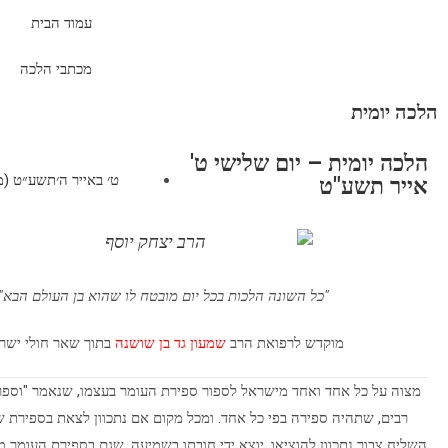
עמוד הבית
מכתבי הלכה
הלכה יומית
הלכה יומית – יום שלישי ט'
ט׳ באייר ה׳תשע״ט (מאי 14, 9
אייר תשע"ט
"כל השונה הלכות בכל יום מובטח לו שהוא בן העולם הבא"
מוקדש לרפואת הרב
שמעון גד בן שושנה
בתוך שאר חולי ישר
מצוה על כל אחד ואחד מישראל לספור ספירת העומר בעצמו, שנאמר "וספר
רבים, שתהיה ספירה בפי כל אחד. ומכל מקום אם נתכוון לצאת בספירת של
השליח צבור נתכוון להוציאו, יוצא ידי חובתו בשמיעה, שגם בספירת העומר מ