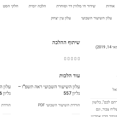
אודות
שידור חי מלווין דר וסוחרת
הלכה יומית
חלקי הסט
עלון השיעור השבועי
עלון עין יצחק
שיתוף ההלכה
201)
עוד הלכות
עלון השיעור השבועי ראה תשפ"ו –
עלון ה
אל
גליון 557
גליון 556
תם לכם", בלשון
הורדת השיעור השבועי PDF
הורדת הש
יח צבור, וגם
עיקר הדין אמרינן