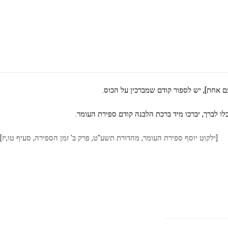
 אחת], יש לספור קודם שמברכין על הכוס.
 לברך, יברכו מיד ברכת הלבנה קודם ספירת העומר.
[ילקוט יוסף ספירת העומר, מהדורת תשע"ט, פרק ב' זמן הספירה, סעיף טו,יז]