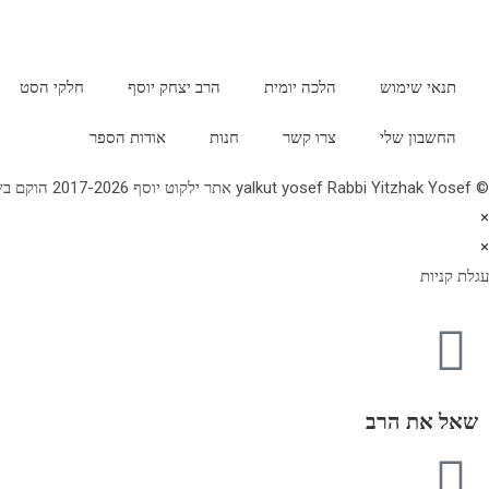
תנאי שימוש
הלכה יומית
הרב יצחק יוסף
חלקי הסט
החשבון שלי
צרו קשר
חנות
אודות הספר
© yalkut yosef Rabbi Yitzhak Yosef אתר ילקוט יוסף 2017-2026 הוקם בשנת תשע"ז - באתר הלכה יומית • עלון עין יצחק • גלריה • ספרי מרן הראש"ל • השיעור השבועי 077-2249906
×
×
עגלת קניות
שאל את הרב