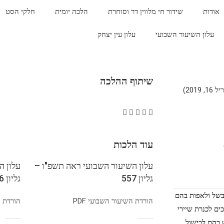
אודות
שידור חי מלווין דר וסוחרת
הלכה יומית
חלקי הסט
עלון השיעור השבועי
עלון עין יצחק
שיתוף ההלכה
201)
עוד הלכות
עלון השיעור השבועי ראה תשפ"ו –
עלון ה
גליון 557
גליון 556
בשל ולאפות בהם
הורדת השיעור השבועי PDF
הורדת הש
ים לכנרת שיירי
 בהם לבישול