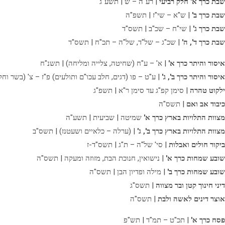
שבת כרך א' חלק רביעי
| רע"ה – ש | תשע"ג
שבת כרך ב'
| ש"א – שי"ז | תשפ"ה
שבת כרך ג'
| שי"ח – שכ"ב | תשס"ד
שבת כרך ד', ה'
| שכ"ג – של"ד, של"ה – תכ"ח | תשס"ד
איסור והיתר כרך א'
| א' – ע"ח (שחיטה, צלייה ומליחה) | תשנ"ח
איסור והיתר כרך ב', ג'
| ע"ט – פו (דגים, חלב עכו"ם ותולעים) פ"ז – צ' (בשר וחל
ילקוט טהרה
| סימן קפ"ג עד סימן ר"א | תשפ"ג
כיבוד אב ואם
| תשס"ה
מצוות התלויות בארץ כרך א'
שמיטה | שביעית | תשע"ה
מצוות התלויות בארץ כרך ב', ג'
| (ערלה – כלאיים ושעטנז) | תשס"ב
ביקור חולים ואבלות
| סי' של"ה – ת"ג | תשס"ד-ז
שובע שמחות כרך א'
| נישואין, חנוכת הבת, מזוזה ומעקה | תשס"ה
שובע שמחות כרך ב'
| מילה ופדיון הבן | תשס"ה
דיני חינוך קטן ובר מצווה
| תשס"ג
אוצר דינים לאשה ולבת
| תשס"ה
פסח כרך א'
| תכ"ט – תמ"ד | תש"פ