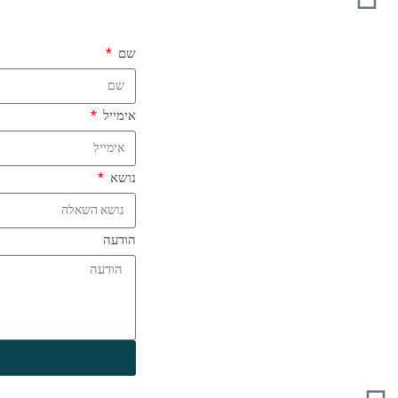
שם
אימייל
נושא
הודעה