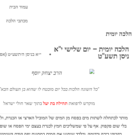
עמוד הבית
מכתבי הלכה
הלכה יומית
הלכה יומית – יום שלישי י"א
י״א בניסן ה׳תשע״ט (אפריל 16, 9
ניסן תשע"ט
"כל השונה הלכות בכל יום מובטח לו שהוא בן העולם הבא"
מוקדש לרפואת
תהילה בת יעל
בתוך שאר חולי ישראל
מותר לכתחלה לשתות מים בפסח מן המים של המוביל הארצי או הכנרת, ול
בלי שום פקפוק. אף על פי שמשליכים חמץ לכנרת בעצם ימי הפסח או שופכ
בקבוקי בירה וכדומה. ובלבד שיסננו את המים במסננת יפה קודם השימוש