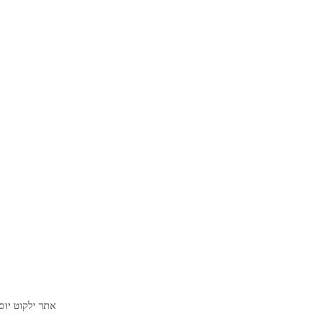
אתר ילקוט יו