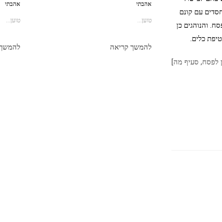
אהבתי
אהבתי
חסדים עם קונם
טוען...
טוען...
ח. והנוהגים כן
יפת כלים.
להמשך קריאה
להמשך 
ן לפסח, סעיף מה]