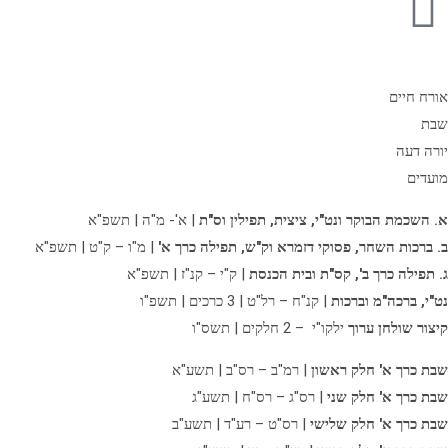
אורח חיים
שבת
יורה דעה
מועדים
א. השכמת הבוקר ונט"י, ציצית, תפילין וס"ת
| א'- מ"ה | תשפ"א
ב. ברכות השחר, פסוקי דזמרא וק"ש, תפילה כרך א'
| מ"ו – ק"ט | תשפ"א
ג. תפילה כרך ב',
קס"ת ובית הכנסת
| ק"י – קנ"ז | תשפ"א
נט"י, ברכה"מ וברכות
| קנ"ח – רל"ט | 3 כרכים | תשפ"ו
קיצור שולחן ערוך
ילקו"י – 2 חלקים | תשס"ו
שבת כרך א' חלק ראשון
| רמ"ב – רס"ב | תשע"א
שבת כרך א' חלק שני
| רס"ג – רס"ח | תשע"ג
שבת כרך א' חלק שלישי
| רס"ט – רע"ד | תשע"ב