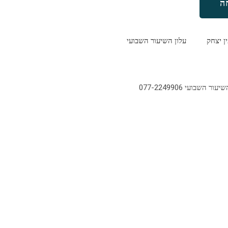
ה
ין יצחק
עלון השיעור השבועי