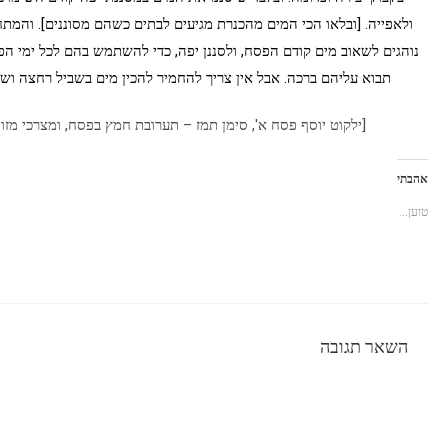
ולאפייה. [ובלאו הכי המים מהכנרת מגיעים לבתים כשהם מסוננים]. והמת
נוהגים לשאוב מים קודם הפסח, ולסננן יפה, כדי להשתמש בהם לכל ימי הפס
תבוא עליהם ברכה. אבל אין צריך להחמיר להכין מים בשביל רחצה ושט
[ילקוט יוסף פסח א', סימן תמז – תערובת חמץ בפסח, ומצרכי מזו
אהבתי
טוען...
השאר תגובה