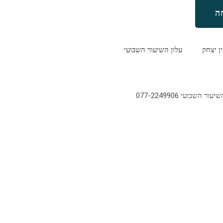
ה
ין יצחק
עלון השיעור השבועי