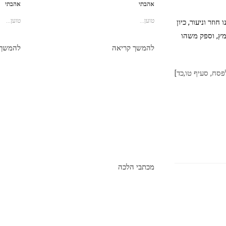
אהבתי
אהבתי
טוען...
טוען...
זר וניעור, כיון
מץ, וספק משהו
להמשך קריאה
להמשך 
פסח, סעיף טו,כד]
מכתבי הלכה