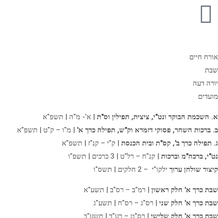
אורח חיים
שבת
יורה דעה
מועדים
א. השכמת הבוקר ונט"י, ציצית, תפילין וס"ת
| א'- מ"ה | תשפ"א
ב. ברכות השחר, פסוקי דזמרא וק"ש, תפילה כרך א'
| מ"ו – ק"ט | תשפ"א
ג. תפילה כרך ב',
קס"ת ובית הכנסת
| ק"י – קנ"ז | תשפ"א
נט"י, ברכה"מ וברכות
| קנ"ח – רל"ט | 3 כרכים | תשפ"ו
קיצור שולחן ערוך
ילקו"י – 2 חלקים | תשס"ו
שבת כרך א' חלק ראשון
| רמ"ב – רס"ב | תשע"א
שבת כרך א' חלק שני
| רס"ג – רס"ח | תשע"ג
שבת כרך א' חלק שלישי
| רס"ט – רע"ד | תשע"ב