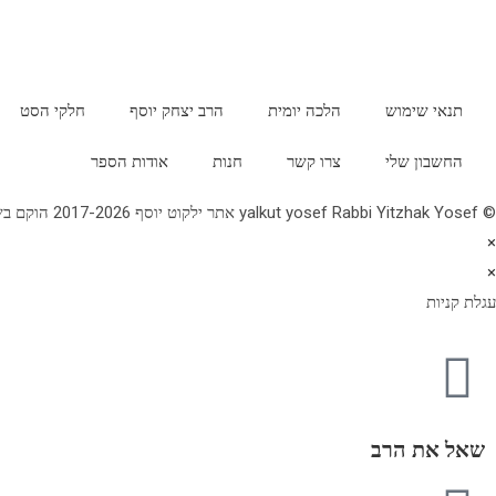
תנאי שימוש
הלכה יומית
הרב יצחק יוסף
חלקי הסט
החשבון שלי
צרו קשר
חנות
אודות הספר
© yalkut yosef Rabbi Yitzhak Yosef אתר ילקוט יוסף 2017-2026 הוקם בשנת תשע"ז - באתר הלכה יומית • עלון עין יצחק • גלריה • ספרי מרן הראש"ל • השיעור השבועי 077-2249906
×
×
עגלת קניות
שאל את הרב