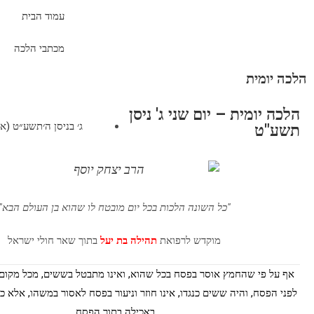
עמוד הבית
מכתבי הלכה
הלכה יומית
הלכה יומית – יום שני ג' ניסן
ג׳ בניסן ה׳תשע״ט (אפריל 8,
תשע"ט
"כל השונה הלכות בכל יום מובטח לו שהוא בן העולם הבא"
מוקדש לרפואת
תהילה בת יעל
בתוך שאר חולי ישראל
אף על פי שהחמץ אוסר בפסח בכל שהוא, ואינו מתבטל בששים, מכל מקום
לפני הפסח, והיה ששים כנגדו, אינו חוזר וניעור בפסח לאסור במשהו, אלא כ
באכילה בתוך הפסח.