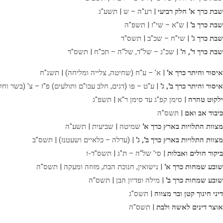
שבת כרך א' חלק רביעי
| רע"ה – ש | תשע"ג
שבת כרך ב'
| ש"א – שי"ז | תשפ"ה
שבת כרך ג'
| שי"ח – שכ"ב | תשס"ד
שבת כרך ד', ה'
| שכ"ג – של"ד, של"ה – תכ"ח | תשס"ד
איסור והיתר כרך א'
| א' – ע"ח (שחיטה, צלייה ומליחה) | תשנ"ח
איסור והיתר כרך ב', ג'
| ע"ט – פו (דגים, חלב עכו"ם ותולעים) פ"ז – צ' (בשר וחל
ילקוט טהרה
| סימן קפ"ג עד סימן ר"א | תשפ"ג
כיבוד אב ואם
| תשס"ה
מצוות התלויות בארץ כרך א'
שמיטה | שביעית | תשע"ה
מצוות התלויות בארץ כרך ב', ג'
| (ערלה – כלאיים ושעטנז) | תשס"ב
ביקור חולים ואבלות
| סי' של"ה – ת"ג | תשס"ד-ז
שובע שמחות כרך א'
| נישואין, חנוכת הבת, מזוזה ומעקה | תשס"ה
שובע שמחות כרך ב'
| מילה ופדיון הבן | תשס"ה
דיני חינוך קטן ובר מצווה
| תשס"ג
אוצר דינים לאשה ולבת
| תשס"ה