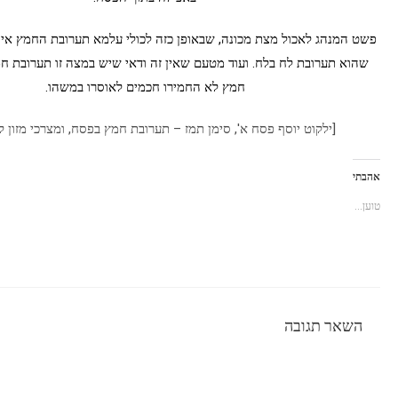
פשט המנהג לאכול מצת מכונה, שבאופן כזה לכולי עלמא תערובת החמץ אינו חו
שהוא תערובת לח בלח. ועוד מטעם שאין זה ודאי שיש במצה זו תערובת ח
חמץ לא החמירו חכמים לאוסרו במשהו.
[ילקוט יוסף פסח א', סימן תמז – תערובת חמץ בפסח, ומצרכי מזון ל
אהבתי
טוען...
השאר תגובה