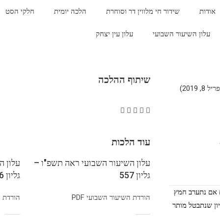
אודות
שידור חי מלווין דר וסוחרת
הלכה יומית
חלקי הסט
עלון השיעור השבועי
עלון עין יצחק
שיתוף ההלכה
 2019)
עוד הלכות
עלון השיעור השבועי ראה תשפ"ו –
עלון ה
גליון 557
גליון 556
 אם נתערב חמץ
הורדת השיעור השבועי PDF
הורדת הש
יון שנתבטל מותר