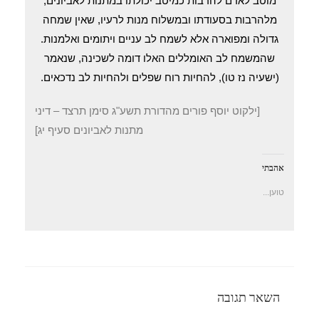
מוטב לאדם להרבות כמיטב יכולתו במתנות לאביונים,
מלהרבות בסעודתו ובמשלוח מנות לרעיו, שאין שמחה
גדולה ומפוארה אלא לשמח לב עניים ויתומים ואלמנות.
שהמשמח לב האומללים האלו דומה לשכינה, שנאמר
(ישעיה נז טו), להחיות רוח שפלים ולהחיות לב נדכאים.
[ילקוט יוסף פורים מהדורת תשע"ג סימן תרצד – דיני
מתנות לאביונים סעיף יג]
אהבתי
טוען...
השאר תגובה