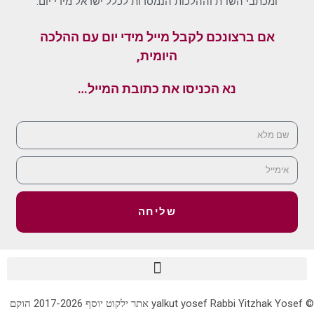
ומכתבי השו"ת וההלכות הנמסרות לכלל ישראל מידי יום.
אם ברצונכם לקבל מייל מידי יום עם ההלכה
היומית,
נא הכניסו את כתובת המייל…
שליחה
© yalkut yosef Rabbi Yitzhak Yosef אתר ילקוט יוסף 2017-2026 הוקם