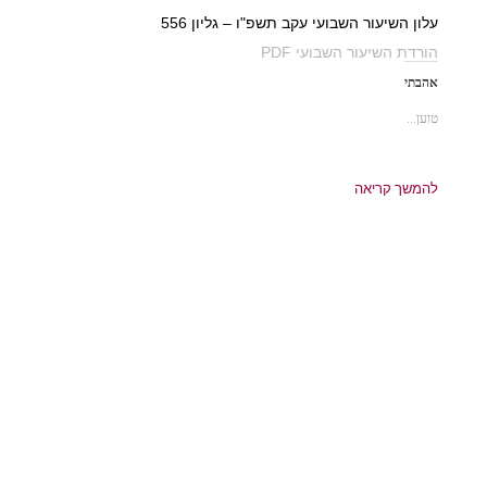
עלון השיעור השבועי עקב תשפ"ו – גליון 556
הורדת השיעור השבועי PDF
אהבתי
טוען...
להמשך קריאה