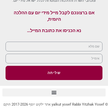
ומכתבי השו"ת וההלכות הנמסרות לכלל ישראל מידי יום.
אם ברצונכם לקבל מייל מידי יום עם ההלכה
היומית,
נא הכניסו את כתובת המייל…
שליחה
© yalkut yosef Rabbi Yitzhak Yosef אתר ילקוט יוסף 2017-2026 הוקם