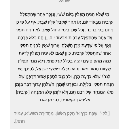
ישראל
מִי שֶׁלֹּא הִנִּיחַ תְּפִלִּין בְּיוֹם שִׁשִּׁי, וְנִזְכָּר אַחַר שֶׁהִתְפַּלֵּל
עַרְבִית מִבְּעוֹד יוֹם, אוֹ אַחַר שֶׁקִּבֵּל עָלָיו שַׁבָּת, אַף עַל פִּי כֵן
יַנִּיחֵם בְּלִי בְּרָכָה. וְכָל שֶׁכֵּן בִּימֵי הַחוֹל שֶׁאִם לֹא הִנִּיחַ תְּפִלִּין
עַד אַחַר שֶׁהִתְפַּלֵּל עַרְבִית מִבְּעוֹד יוֹם, יַנִּיחֵם בְּלֹא בְּרָכָה.
וְאַף עַל פִּי שֶׁדַּעַת מָרָן הַשֻּׁלְחָן עָרוּךְ שֶׁאֵין לְהַנִּיחַ תְּפִלִּין
אַחַר שֶׁהִתְפַּלֵּל עַרְבִית, כֵּיוָן שֶׁאִם לֹא יַנִּיחַ תְּפִלִּין לָדַעַת
כַּמָּה מֵהַפּוֹסְקִים יִהְיֶה בִּכְלָל קַרְקַפְתָּא דְּלֹא מַנַח תְּפִלִּין
שֶׁעֲווֹנוֹ חָמוּר מְאֹד וְהוּא מִכְּלָל פּוֹשְׁעֵי יִשְׂרָאֵל, לְפִיכָךְ יֵשׁ
לִנְהֹג שֶׁלֹּא כְּדַעַת מָרָן, וּלְהִכָּנֵס לְסָפֵק אִסּוּר דְּרַבָּנָן שֶׁל
הַנָּחַת תְּפִלִּין בַּלַּיְלָה. וּבִפְרָט שֶׁמָּרָן הַשֻּׁלְחָן עָרוּךְ דִּבֵּר בִּזְמַן
פְּלַג הַמִּנְחָה שֶׁל רַבֵּנוּ תָּם, וְלֹא לִזְמַן פְּלַג הַמִּנְחָה [עַרְבִית]
אַלִּיבָּא דְּהַגְּאוֹנִים, כְּפִי מִנְהָגֵנוּ.
[יַלְקוּ"י שַׁבָּת כֶּרָךְ א' חֵלֶק רִאשׁוֹן, מַהֲדוּרַת תשע"א, עַמּוּד
תתא].