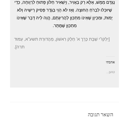
נֶגְדָּם מַמָּשׁ, אֶלָּא רַק בַּאֲוִיר, וְיַשְׁאִיר חַלּוֹן פָּתוּחַ לִרְוָוחָה, כְּדֵי
שֶׁיּוּכְלוּ לִבְרֹחַ הַחוּצָה. וְאָז לֹא הָוֵי בְּגֶדֶר פְּסִיק רֵישֵׁיהּ וְלֹא
יָמוּת, וּמִכֵּיוָן שֶׁאֵינוֹ מִתְכַּוֵּן לַהֲרִיגָתָם, הֱוֵה לֵיהּ דָּבָר שֶׁאֵינוֹ
מִתְכַּוֵּן שֶׁמֻּתָּר.
[יַלְקוּ"י שַׁבָּת כֶּרָך א' חֵלֶק רִאשׁוֹן, מַהֲדוּרַת תשע"א, עַמּוּד
תרה].
אהבתי
טוען...
השאר תגובה