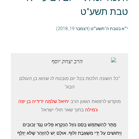
טבת תשע"ט
י״א בטבת ה׳תשע״ט (דצמבר 19, 2018)
"כל השונה הלכות בכל יום מובטח לו שהוא בן העולם
הבא"
מוקדש לרפואת הגאון הרב
יחיאל שלמה ידידיה בן יפה
ג'מילה
בתוך שאר חולי ישראל
מֻתָּר לְהִשְׁתַּמֵּשׁ בְּסַם נוֹזֵל הַנִּקְרָא פְלִיט נֶגֶד זְבוּבִים
וְיַתּוּשִׁים עַל יְדֵי מִשְׁאֶבֶת זִלּוּף. אוּלָם יֵשׁ לְהִזָּהֵר שֶׁלֹּא יְזַלֵּף