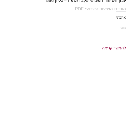
עלון השיעור השבועי עקב תשפ"ו – גליון 556
הורדת השיעור השבועי PDF
אהבתי
טוען...
להמשך קריאה