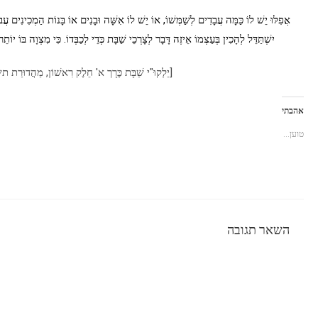
אֲפִלּוּ יֵשׁ לוֹ כַּמָּה עֲבָדִים לְשַׁמְּשׁוֹ, אוֹ יֵשׁ לוֹ אִשָּׁה וּבָנִים אוֹ בָּנוֹת הַמְכִינִים עֲבו
יִשְׁתַּדֵּל לְהָכִין בְּעַצְמוֹ אֵיזֶה דָּבָר לְצָרְכֵי שַׁבָּת כְּדֵי לְכַבְּדוֹ. כִּי מִצְוָה בּוֹ יוֹתֵר
[יַלְקוּ"י שַׁבָּת כֶּרָך א' חֵלֶק רִאשׁוֹן, מַהֲדוּרַ
אהבתי
טוען...
השאר תגובה