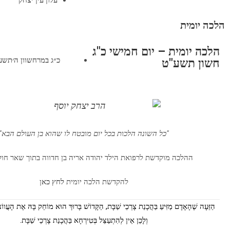
עלון עין יצחק
הלכה יומית
הלכה יומית – יום חמישי כ"ג
חשון תשע"ט
"כל השונה הלכות בכל יום מובטח לו שהוא בן העולם הבא"
ההלכה מוקדשת לרפואת הילד יהודה אריה בן חדווה בתוך שאר חול
להקדשת הלכה יומית
לחץ כא
ן
הַזֵּעָה שֶׁהָאָדָם מַזִּיעַ בַּהֲכָנַת צָרְכֵי שַׁבָּת, הַקָּדוֹשׁ בָּרוּךְ הוּא מוֹחֵק בָּהּ אֶת הָעֲווֹנ
וְלָכֵן אֵין לְהִתְעַצֵּל בְּטִירְחָא בַּהֲכָנַת צָרְכֵי שַׁבָּת.