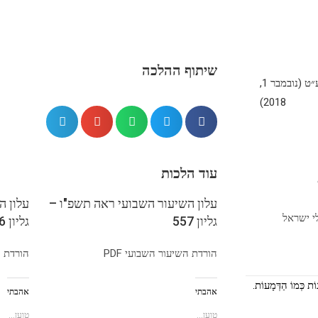
שיתוף ההלכה
כ״ג במרחשוון ה׳תשע״ט (נובמבר 1,
2018)
עוד הלכות
עלון השיעור השבועי ראה תשפ"ו –
עלון ה
י ישראל
גליון 557
גליון 556
הורדת השיעור השבועי PDF
הורדת הש
וֹת כְּמוֹ הַדְּמָעוֹת.
אהבתי
אהבתי
טוען...
טוען...