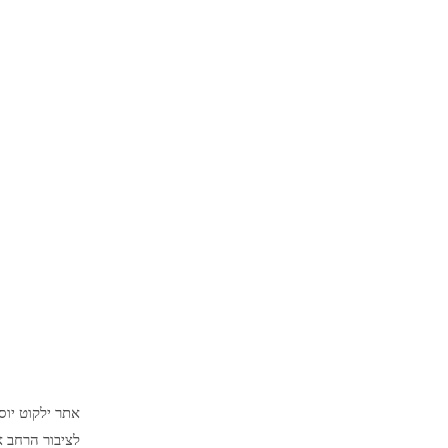
אתר ילקוט יו
לציבור הרחב א