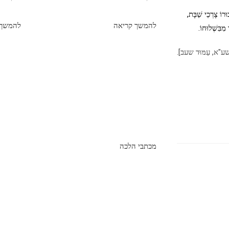
ּרוֹ צָרְכֵי שַׁבָּת,
להמשך קריאה
להמשך 
 מִבִּשְׁלוּחוֹ.
ת תשע"א, עַמּוּד שעב].
מכתבי הלכה