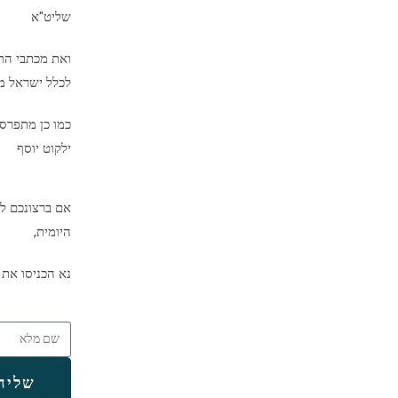
שליט"א
ואת מכתבי הת
לכלל ישראל מיד
כמו כן מתפרס
ילקוט יוסף
אם ברצונכם לק
היומית,
נא הכניסו את 
שליח