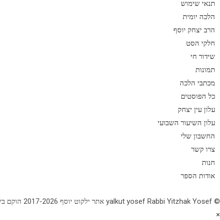
תנאי שימוש
הלכה יומית
הרב יצחק יוסף
חלקי הסט
שידור חי
תמונות
מכתבי הלכה
כל הפוסטים
עלון עין יצחק
עלון השיעור השבועי
החשבון שלי
צרו קשר
חנות
אודות הספר
© yalkut yosef Rabbi Yitzhak Yosef אתר ילקוט יוסף 2017-2026 הוקם בשנת תשע"ז - באתר הלכה יומית • עלון עין יצחק • גלריה • ספרי מרן הראש"ל • השיעור השבועי 077-2249906
×