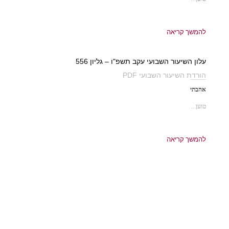
להמשך קריאה
עלון השיעור השבועי עקב תשפ"ו – גליון 556
הורדת השיעור השבועי PDF
אהבתי
טוען...
להמשך קריאה