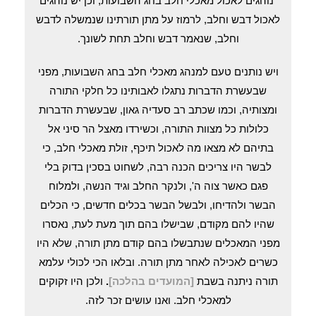
נוהגים לאכול מאכלי חלב בחג השבועות, וכן יש נוהגים
לאכול דבש וחלב, לרמוז על מתן תורתינו שנמשלה לדבש
וחלב, שנאמר דבש וחלב תחת לשונך.
ויש נותנים טעם למנהג מאכלי חלב בחג השבועות, מפני
שבעשרת הדברות נתגלו לאבותינו כל חלקי התורה
ומצותיה, וכמו שכתב רב סעדיה גאון, שבעשרת הדברות
כלולות כל מצוות התורה, וכשירדו מאצל הר סיני אל
בתיהם לא מצאו מה לאכול תיכף, זולת מאכלי חלב, כי
לבשר היו צריכים הכנה רבה, לשחוט בסכין בדוק בלי
פגם כאשר צוה ה', ולנקר החלב וגיד הנשה, ולמלוח
הבשר ולהדיחו, ולבשל הבשר בכלים חדשים, כי הכלים
שהיו להם מקודם, שבישלו בהם תוך מעת לעת, נאסרו
מפני המאכלים שנתבשלו בהם קודם מתן תורה, שלא היו
כשרים לאכילה לאחר מתן תורה. ובלאו הכי לכולי עלמא
תורה ניתנה בשבת
[המועדים
בהלכה]
.
ולכן היו זקוקים
למאכלי חלב. ואנו עושים זכר לזה.