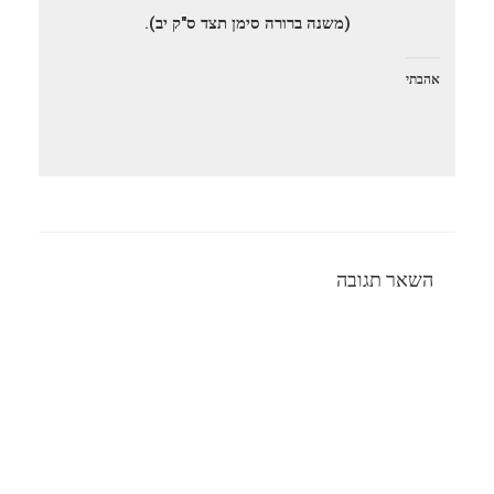
(משנה ברורה סימן תצד ס"ק יב).
אהבתי
השאר תגובה