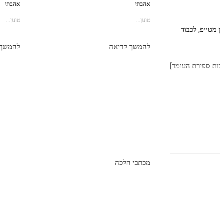
אהבתי
אהבתי
טוען...
טוען...
 מטייפ, לכבוד
להמשך קריאה
להמשך 
כות ספירת העומר]
מכתבי הלכה