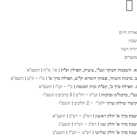
אורח חיים
שבת
יורה דעה
מועדים
א. השכמת הבוקר ונט"י, ציצית, תפילין וס"ת
| א'- מ"ה | תשפ"א
ב. ברכות השחר, פסוקי דזמרא וק"ש, תפילה כרך א'
| מ"ו – ק"ט | תשפ"א
ג. תפילה כרך ב',
קס"ת ובית הכנסת
| ק"י – קנ"ז | תשפ"א
נט"י, ברכה"מ וברכות
| קנ"ח – רל"ט | 3 כרכים | תשפ"ו
קיצור שולחן ערוך
ילקו"י – 2 חלקים | תשס"ו
שבת כרך א' חלק ראשון
| רמ"ב – רס"ב | תשע"א
שבת כרך א' חלק שני
| רס"ג – רס"ח | תשע"ג
שבת כרך א' חלק שלישי
| רס"ט – רע"ד | תשע"ב