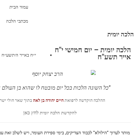
עמוד הבית
מכתבי הלכה
הלכה יומית
הלכה יומית – יום חמישי י"ח
י״ח באייר ה׳תשע״ח (מאי 3,
אייר תשע"ח
"כל השונה הלכות בכל יום מובטח לו שהוא בן העולם 
ההלכה הוקדשה
לרפואת
חיים יהודה בן לאה
בתוך שאר חולי ישר
לחץ
כאן
להקדשת הלכה יומית
מותר לערוך "הילולא" לכבוד הצדיקים, בימי ספירת העומר, ויש לשלב זאת עם