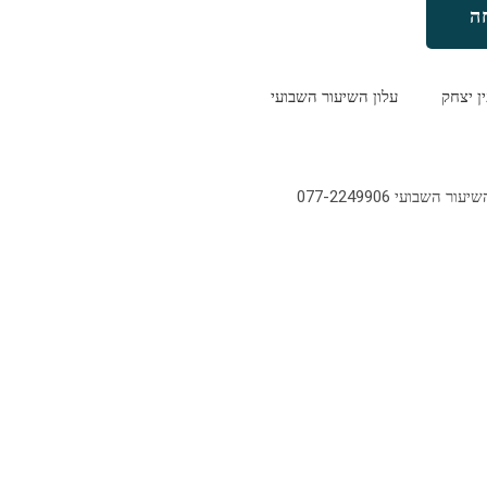
ה
ין יצחק
עלון השיעור השבועי