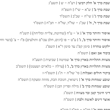
שבת כרך א' חלק רביעי
| רע"ה – ש | תשע"ג
שבת כרך ב'
| ש"א – שי"ז | תשפ"ה
שבת כרך ג'
| שי"ח – שכ"ב | תשס"ד
שבת כרך ד', ה'
| שכ"ג – של"ד, של"ה – תכ"ח | תשס"ד
איסור והיתר כרך א'
| א' – ע"ח (שחיטה, צלייה ומליחה) | תשנ"ח
איסור והיתר כרך ב', ג'
| ע"ט – פו (דגים, חלב עכו"ם ותולעים) פ"ז – צ' (בשר וחל
ילקוט טהרה
| סימן קפ"ג עד סימן ר"א | תשפ"ג
כיבוד אב ואם
| תשס"ה
מצוות התלויות בארץ כרך א'
שמיטה | שביעית | תשע"ה
מצוות התלויות בארץ כרך ב', ג'
| (ערלה – כלאיים ושעטנז) | תשס"ב
ביקור חולים ואבלות
| סי' של"ה – ת"ג | תשס"ד-ז
שובע שמחות כרך א'
| נישואין, חנוכת הבת, מזוזה ומעקה | תשס"ה
שובע שמחות כרך ב'
| מילה ופדיון הבן | תשס"ה
דיני חינוך קטן ובר מצווה
| תשס"ג
אוצר דינים לאשה ולבת
| תשס"ה
פסח כרך א'
| תכ"ט – תמ"ד | תש"פ