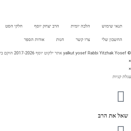
תנאי שימוש
הלכה יומית
הרב יצחק יוסף
חלקי הסט
החשבון שלי
צרו קשר
חנות
אודות הספר
© yalkut yosef Rabbi Yitzhak Yosef אתר ילקוט יוסף 2017-2026 הוקם בשנת תשע"ז - באתר הלכה יומית • עלון עין יצחק • גלריה • ספרי מרן הראש"ל • השיעור השבועי 077-2249906
×
×
עגלת קניות
שאל את הרב