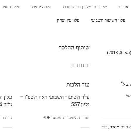
אודות
שידור חי מלווין דר וסוחרת
הלכה יומית
חלקי הסט
עלון השיעור השבועי
עלון עין יצחק
שיתוף ההלכה
 2018)
הבא"
עוד הלכות
אל
עלון השיעור השבועי ראה תשפ"ו –
עלון ה
גליון 557
גליון 556
הורדת השיעור השבועי PDF
הורדת הש
 סיום מסכת, כדי