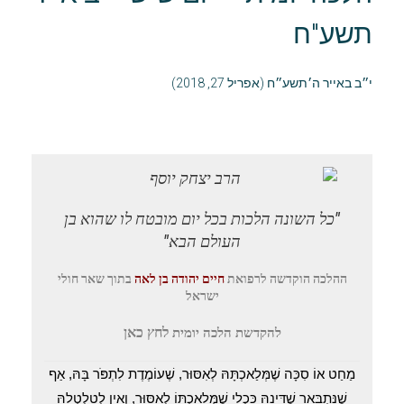
תשע"ח
י״ב באייר ה׳תשע״ח (אפריל 27, 2018)
"כל השונה הלכות בכל יום מובטח לו שהוא בן
העולם הבא"
ההלכה הוקדשה
לרפואת
חיים יהודה בן לאה
בתוך שאר חולי
ישראל
לחץ
כאן
להקדשת הלכה יומית
מַחַט אוֹ סִכָּה שֶׁמְּלַאכְתָּהּ לְאִסּוּר, שֶׁעוֹמֶדֶת לִתְפֹּר בָּהּ, אַף
שֶׁנִּתְבָּאַר שֶׁדִּינָהּ כִּכְלִי שֶׁמְּלַאכְתּוֹ לְאִסּוּר, וְאֵין לְטַלְטְלָהּ