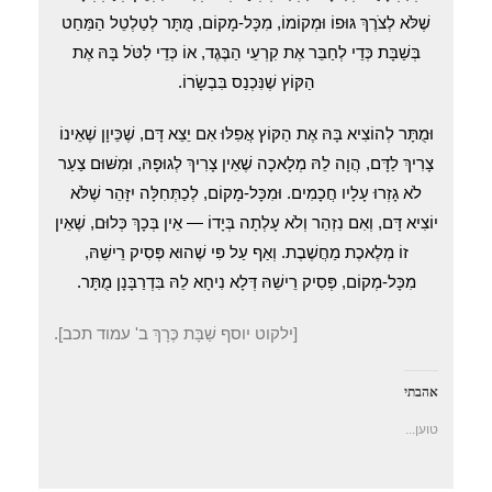
שֶׁלֹּא לְצֹרֶךְ גּוּפוֹ וּמְקוֹמוֹ, מִכָּל-מָקוֹם, מֻתָּר לְטַלְטֵל הַמַּחַט
בְּשַׁבָּת כְּדֵי לְחַבֵּר אֶת קִרְעֵי הַבֶּגֶד, אוֹ כְּדֵי לִטֹּל בָּהּ אֶת
הַקּוֹץ שֶׁנִּכְנַס בִּבְשָׂרוֹ.
וּמֻתָּר לְהוֹצִיא בָּהּ אֶת הַקּוֹץ אֲפִלּוּ אִם יֵצֵא דָּם, שֶׁכֵּיוָן שֶׁאֵינוֹ
צָרִיךְ לַדָּם, הֲוָה לֵהּ מְלָאכָה שֶׁאֵין צָרִיךְ לְגוּפָהּ, וּמִשּׁוּם צַעַר
לֹא גָזְרוּ עָלָיו חֲכָמִים. וּמִכָּל-מָקוֹם, לְכַתְּחִלָּה יִזָּהֵר שֶׁלֹּא
יוֹצִיא דָּם, וְאִם נִזְהַר וְלֹא עָלְתָה בְּיָדוֹ — אֵין בְּכָךְ כְּלוּם, שֶׁאֵין
זוֹ מְלֶאכֶת מַחֲשֶׁבֶת. וְאַף עַל פִּי שֶׁהוּא פְּסִיק רֵישֵׁהּ,
מִכָּל-מְקוֹם, פְּסִיק רֵישֵׁהּ דְּלָא נִיחָא לֵהּ בִּדְרַבָּנָן מֻתָּר.
[ילקוט יוסף שַׁבָּת כֶּרָךְ ב' עמוד תכב].
אהבתי
טוען...