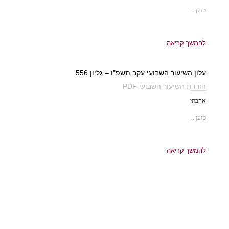
טוען...
להמשך קריאה
עלון השיעור השבועי עקב תשפ"ו – גליון 556
הורדת השיעור השבועי PDF
אהבתי
טוען...
להמשך קריאה