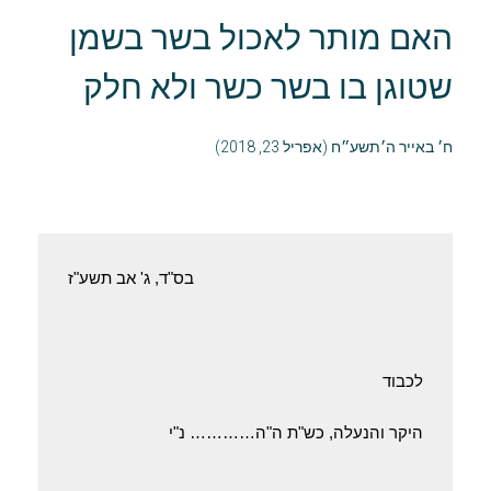
האם מותר לאכול בשר בשמן
שטוגן בו בשר כשר ולא חלק
ח׳ באייר ה׳תשע״ח (אפריל 23, 2018)
בס"ד, ‏ג' אב תשע"ז
לכבוד
היקר והנעלה, כש"ת ה"ה………… נ"י