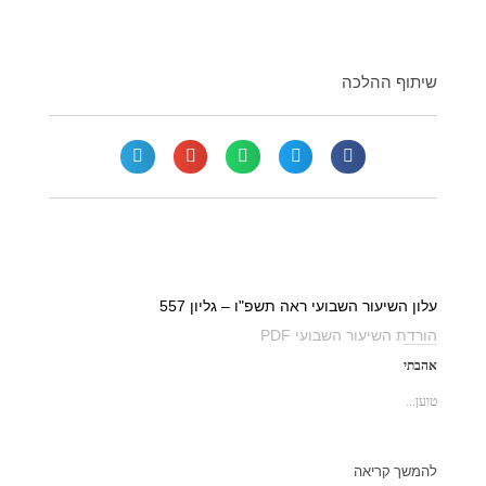
שיתוף ההלכה
עוד הלכות
עלון השיעור השבועי ראה תשפ"ו – גליון 557
הורדת השיעור השבועי PDF
אהבתי
טוען...
להמשך קריאה