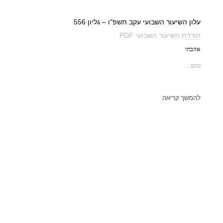
עלון השיעור השבועי עקב תשפ"ו – גליון 556
הורדת השיעור השבועי PDF
אהבתי
טוען...
להמשך קריאה