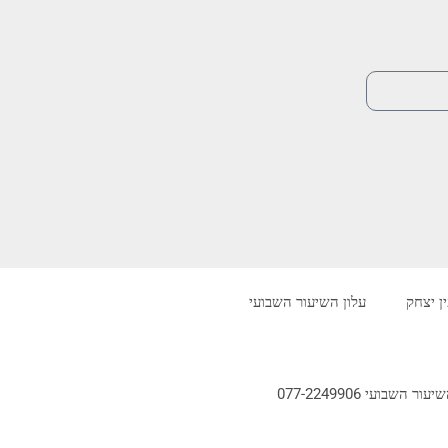
ין יצחק
עלון השיעור השבועי