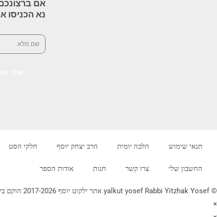
אם ברצונכם 
נא הכניסו א
שליחה
תנאי שימוש
הלכה יומית
הרב יצחק יוסף
חלקי הסט
החשבון שלי
צרו קשר
חנות
אודות הספר
© yalkut yosef Rabbi Yitzhak Yosef אתר ילקוט יוסף 2017-2026 הוקם בשנת תשע"ז - באתר הלכה יומית • עלון עין יצחק • גלריה • ספרי מרן הראש"ל • השיעור השבועי 077-2249906
×
×