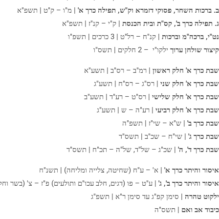
ב. ברכות השחר, פסוקי דזמרא וק"ש, תפילה כרך א'
| מ"ו – ק"ט | תשפ"א
ג. תפילה כרך ב',
קס"ת ובית הכנסת
| ק"י – קנ"ז | תשפ"א
נט"י, ברכה"מ וברכות
| קנ"ח – רל"ט | 3 כרכים | תשפ"ו
קיצור שולחן ערוך
ילקו"י – 2 חלקים | תשס"ו
שבת כרך א' חלק ראשון
| רמ"ב – רס"ב | תשע"א
שבת כרך א' חלק שני
| רס"ג – רס"ח | תשע"ג
שבת כרך א' חלק שלישי
| רס"ט – רע"ד | תשע"ב
שבת כרך א' חלק רביעי
| רע"ה – ש | תשע"ג
שבת כרך ב'
| ש"א – שי"ז | תשפ"ה
שבת כרך ג'
| שי"ח – שכ"ב | תשס"ד
שבת כרך ד', ה'
| שכ"ג – של"ד, של"ה – תכ"ח | תשס"ד
איסור והיתר כרך א'
| א' – ע"ח (שחיטה, צלייה ומליחה) | תשנ"ח
איסור והיתר כרך ב', ג'
| ע"ט – פו (דגים, חלב עכו"ם ותולעים) פ"ז – צ' (בשר וחל
ילקוט טהרה
| סימן קפ"ג עד סימן ר"א | תשפ"ג
כיבוד אב ואם
| תשס"ה