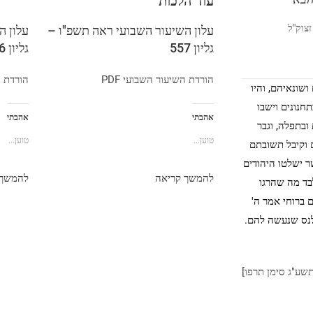
עוד הלכות
צוק"ל
עלון השיעור השבועי ראה תשפ"ו –
עלון ה
גליון 557
גליון 556
הורדת השיעור השבועי PDF
הורדת הש
ושונאיהם, והיו
חנונים וישבו
אהבתי
אהבתי
ובתפלה, וגבר
טוען...
טוען...
 וקיבל תשובתם
שר ישלטו היהודים
להמשך קריאה
להמשך 
בד מה שהרגו
 ברוחי אמר ה'
 לנס שנעשה להם.
תשע"ג סימן תרפו]