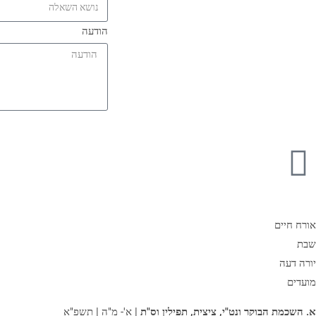
הודעה
אורח חיים
שבת
יורה דעה
מועדים
א. השכמת הבוקר ונט"י, ציצית, תפילין וס"ת
| א'- מ"ה | תשפ"א