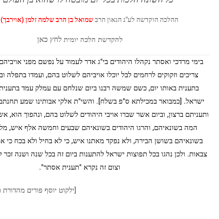
ההלכה הוקדשה לע"נ הגאון
הרב
שמואל בן הרב שלמה זלמן (אוירבך)
ז
לחץ
כאן
להקדשת הלכה יומית
בימי מרדכי ואסתר נקהלו היהודים בי"ג אדר לעמוד על נפשם מפני אויביהם 
צריכים וזקוקים לרחמים לבל יוכלו אויביהם לשלוט בהם, ועמדו בתפלה ובת
בתענית באותו יום, כשם שמשה רבנו ביום שנלחם עם עמלק עמד בתענית 
ישראל. [כמבואר במכילתא ס"פ בשלח]. והשי"ת אלקי אבותינו שמע תחנתם
ותעניתם ברצון, וביום אשר שברו אויבי היהודים לשלוט בהם, ונהפוך הוא, א
המה בשונאיהם, והרגו היהודים בשונאיהם שבעים וחמשה אלף איש, מל
בשונאיהם בשושן הבירה, ולא נפקד מאתנו איש, כי לא בחיל ולא בכח כי אם
צבאות. ולכן נהגו בכל תפוצות ישראל להתענות ביום זה בכל שנה ושנה זכר
וצום זה נקרא "תענית אסתר".
[ילקוט יוסף פורים מהדורת 