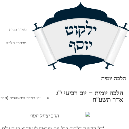
עמוד הבית
מכתבי הלכה
הלכה יומית
הלכה יומית – יום רביעי י"ג
י״ג באדר ה׳תשע״ח (פברואר 28, 8
אדר תשע"ח
"כל השונה הלכות בכל יום מובטח לו שהוא בן העולם 