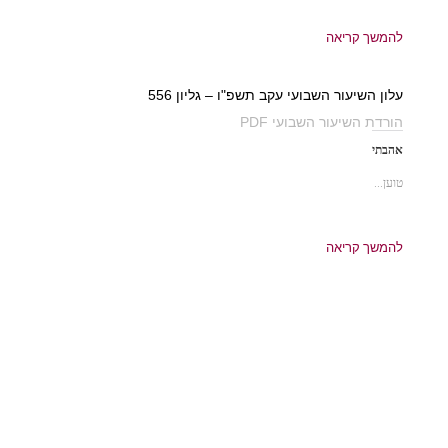
להמשך קריאה
עלון השיעור השבועי עקב תשפ"ו – גליון 556
הורדת השיעור השבועי PDF
אהבתי
טוען...
להמשך קריאה