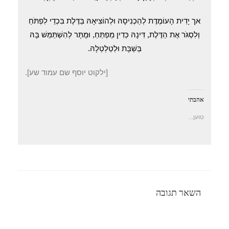
אך יָדִית הָעוֹמֶדֶת לְהַכְנִיסָהּ וּלְהוֹצִיאָהּ בַּדֶּלֶת בִּכְדֵי לִפְתֹּחַ
וְלִסְגֹּר אֶת הַדֶּלֶת, דִּינָהּ כְּדִין מַפְתֵּחַ, וּמֻתָּר לְהִשְׁתַּמֵּשׁ בָּהּ
בְּשַׁבָּת וּלְטַלְטְלָהּ.
[ילקוט יוסף שם עמוד שע].
אהבתי
טוען...
השאר תגובה