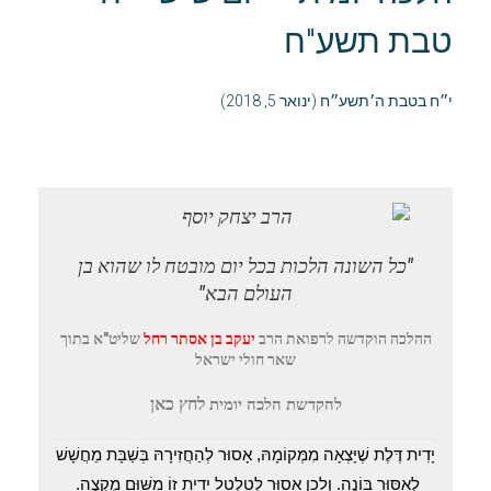
טבת תשע"ח
י״ח בטבת ה׳תשע״ח (ינואר 5, 2018)
"כל השונה הלכות בכל יום מובטח לו שהוא בן
העולם הבא"
ההלכה הוקדשה לרפואת
הרב
יעקב בן אסתר רחל
שליט"א בתוך
שאר חולי ישראל
לחץ
כאן
להקדשת הלכה יומית
יָדִית דֶּלֶת שֶׁיָּצְאָה מִמְּקוֹמָהּ, אָסוּר לְהַחֲזִירָהּ בְּשַׁבָּת מֵחֲשָׁשׁ
לְאִסּוּר בּוֹנֶה. וְלָכֵן אָסוּר לְטַלְטֵל יָדִית זוֹ מִשּׁוּם מֻקְצֶה.