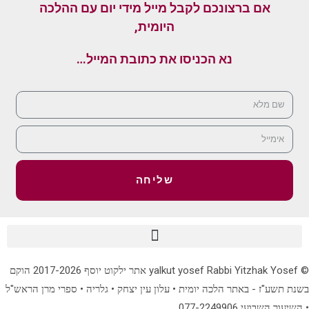
אם ברצונכם לקבל מייל מידי יום עם ההלכה
היומית,
נא הכניסו את כתובת המייל…
שליחה
© yalkut yosef Rabbi Yitzhak Yosef אתר ילקוט יוסף 2017-2026 הוקם
בשנת תשע"ז - באתר הלכה יומית • עלון עין יצחק • גלריה • ספרי מרן הראש"ל
• השיעור השבועי 077-2249906