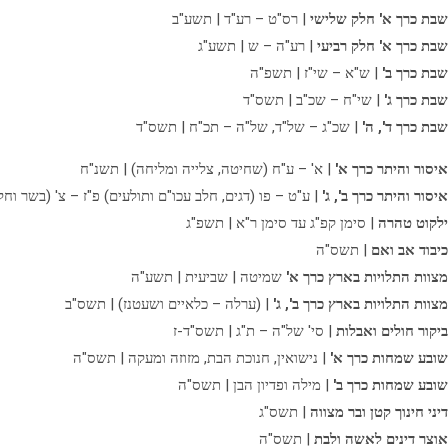
שבת כרך א' חלק שלישי
| רס"ט – רע"ד | תשע"ב
שבת כרך א' חלק רביעי
| רע"ה – ש | תשע"ג
שבת כרך ב'
| ש"א – שי"ז | תשפ"ה
שבת כרך ג'
| שי"ח – שכ"ב | תשס"ד
שבת כרך ד', ה'
| שכ"ג – של"ד, של"ה – תכ"ח | תשס"ד
איסור והיתר כרך א'
| א' – ע"ח (שחיטה, צלייה ומליחה) | תשנ"ח
איסור והיתר כרך ב', ג'
| ע"ט – פו (דגים, חלב עכו"ם ותולעים) פ"ז – צ' (בשר וחל
ילקוט טהרה
| סימן קפ"ג עד סימן ר"א | תשפ"ג
כיבוד אב ואם
| תשס"ה
מצוות התלויות בארץ כרך א'
שמיטה | שביעית | תשע"ה
מצוות התלויות בארץ כרך ב', ג'
| (ערלה – כלאיים ושעטנז) | תשס"ב
ביקור חולים ואבלות
| סי' של"ה – ת"ג | תשס"ד-ז
שובע שמחות כרך א'
| נישואין, חנוכת הבת, מזוזה ומעקה | תשס"ה
שובע שמחות כרך ב'
| מילה ופדיון הבן | תשס"ה
דיני חינוך קטן ובר מצווה
| תשס"ג
אוצר דינים לאשה ולבת
| תשס"ה