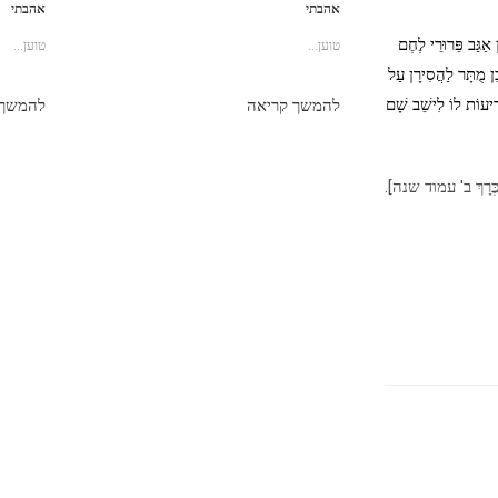
אהבתי
אהבתי
 אַגַּב פֵּרוּרֵי לֶחֶם
טוען...
טוען...
ֵן מֻתָּר לַהֲסִירָן עַל
ְרִיעוֹת לוֹ לִישֵׁב שָׁם
להמשך קריאה
להמשך 
ֶּרָךְ ב' עמוד שנה].