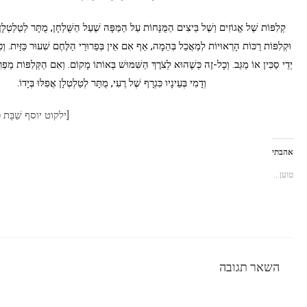
קְלִפּוֹת שֶׁל אֱגוֹזִים וְשֶׁל בֵּיצִים הַמֻּנָּחוֹת עַל הַמַּפָּה שֶׁעַל הַשֻּׁלְחָן, מֻתָּר לְטַלְטְלָן
וּקְלִפּוֹת רַכּוֹת הָרְאוּיוֹת לְמַאֲכַל בְּהֵמָה, אַף אִם אֵין בְּפֵרוּרֵי הַלֶּחֶם שִׁעוּר כַּזַּיִת. וְכ
יְדֵי סַכִּין אוֹ מַגֵּב. וְכָל-זֶה כְּשֶׁהוּא לְצֹרֶךְ הַשִּׁמּוּשׁ בְּאוֹתוֹ מָקוֹם. וְאִם הַקְּלִפּוֹת מַפ
וְדָמִי בְּעֵינָיו כִּגְרָף שֶׁל רֶעִי, מֻתָּר לְטַלְטְלָן אֲפִלּוּ בְּיָדוֹ.
[ילקוט יוסף שַׁבָּת כ
אהבתי
טוען...
השאר תגובה