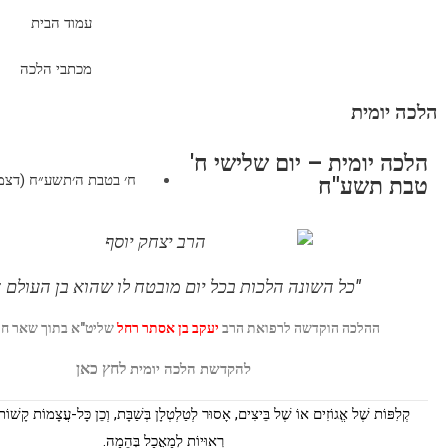
עמוד הבית
מכתבי הלכה
הלכה יומית
הלכה יומית – יום שלישי ח'
ח׳ בטבת ה׳תשע״ח (דצמבר 26, 7
טבת תשע"ח
"כל השונה הלכות בכל יום מובטח לו שהוא בן העולם 
ההלכה הוקדשה לרפואת
הרב
יעקב בן אסתר רחל
שליט"א בתוך שאר חו
לחץ
כאן
להקדשת הלכה יומית
קְלִפּוֹת שֶׁל אֱגוֹזִים אוֹ שֶׁל בֵּיצִים, אָסוּר לְטַלְטְלָן בְּשַׁבָּת, וְכֵן כָּל-עֲצָמוֹת קָשׁוֹת 
רְאוּיוֹת לְמַאֲכַל בְּהֵמָה.