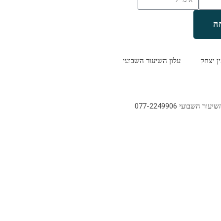
ה
ין יצחק
עלון השיעור השבועי