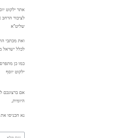
אתר ילקוט יו
לציבור הרחב א
שליט"א
ואת מכתבי הת
לכלל ישראל מיד
כמו כן מתפרס
ילקוט יוסף
אם ברצונכם לק
היומית,
נא הכניסו את 