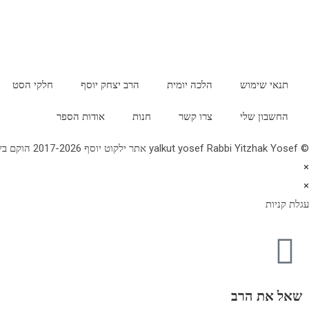
תנאי שימוש
הלכה יומית
הרב יצחק יוסף
חלקי הסט
החשבון שלי
צרו קשר
חנות
אודות הספר
© yalkut yosef Rabbi Yitzhak Yosef אתר ילקוט יוסף 2017-2026 הוקם בשנת תשע"ז - באתר הלכה יומית • עלון עין יצחק • גלריה • ספרי מרן הראש"ל • השיעור השבועי 077-2249906
×
×
עגלת קניות
שאל את הרב