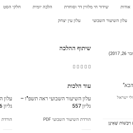
אודות
שידור חי מלווין דר וסוחרת
הלכה יומית
חלקי הסט
עלון השיעור השבועי
עלון עין יצחק
שיתוף ההלכה
201)
הבא"
עוד הלכות
לי ישראל
עלון השיעור השבועי ראה תשפ"ו –
עלון ה
גליון 557
גליון 556
הורדת השיעור השבועי PDF
הורדת הש
וִיבֵשׁוֹת שֶׁאֵינָן