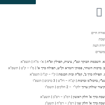
אורח חיים
שבת
יורה דעה
מועדים
א. השכמת הבוקר ונט"י, ציצית, תפילין וס"ת
| א'- מ"ה | תשפ"א
ב. ברכות השחר, פסוקי דזמרא וק"ש, תפילה כרך א'
| מ"ו – ק"ט | תשפ"א
ג. תפילה כרך ב',
קס"ת ובית הכנסת
| ק"י – קנ"ז | תשפ"א
נט"י, ברכה"מ וברכות
| קנ"ח – רל"ט | 3 כרכים | תשפ"ו
קיצור שולחן ערוך
ילקו"י – 2 חלקים | תשס"ו
שבת כרך א' חלק ראשון
| רמ"ב – רס"ב | תשע"א
שבת כרך א' חלק שני
| רס"ג – רס"ח | תשע"ג