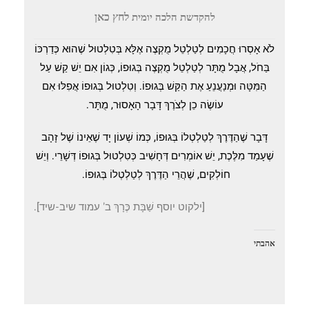
לחץ כאן
להקדשת הלכה יומית
לֹא אָסְרוּ חֲכָמִים לְטַלְטֵל מֻקְצֶה אֶלָּא בְּטִלְטוּל שֶׁהוּא כְּדַרְכּוֹ
בַּחֹל, אֲבָל מֻתָּר לְטַלְטֵל מֻקְצֶה בְּגוּפוֹ, כְּגוֹן אִם יֵשׁ קַשׁ עַל
הַמִּטָּה וּמְנַעֲנֵעַ אֶת הַקַּשׁ בְּגוּפוֹ. וְטִלְטוּל בְּגוּפוֹ אֲפִלּוּ אִם
עוֹשֶׂה כֵן לְצֹרֶךְ דָּבָר הָאָסוּר, מֻתָּר.
דָּבָר שֶׁהַדֶּרֶךְ לְטַלְטְלוֹ בְּגוּפוֹ, כְּמוֹ שְׁעוֹן יָד שֶׁאֵינוֹ שֶׁל זָהָב
שֶׁעָמַד מִלֶּכֶת, יֵשׁ אוֹמְרִים דְּחָשִׁיב כְּטִלְטוּל בְּגוּפוֹ דְּשָׁרֵי. וְיֵשׁ
חוֹלְקִים, שֶׁהֲרֵי הַדֶּרֶךְ לְטַלְטְלוֹ בְּגוּפוֹ.
[ילקוט יוסף שַׁבָּת כֶּרָךְ ב' עמוד שיב-שיד].
אהבתי