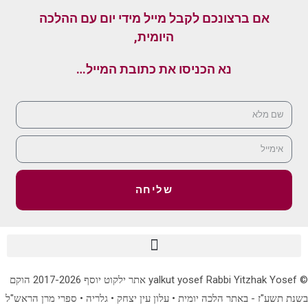
אם ברצונכם לקבל מייל מידי יום עם ההלכה
היומית,
נא הכניסו את כתובת המייל…
שליחה
© yalkut yosef Rabbi Yitzhak Yosef אתר ילקוט יוסף 2017-2026 הוקם
בשנת תשע"ז - באתר הלכה יומית • עלון עין יצחק • גלריה • ספרי מרן הראש"ל