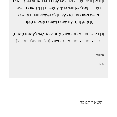
שֶׁהוּא רְשׁוּת הַיָּחִיד, וּלְהוֹלִיכוֹ לְבֵית חֲבֵרוֹ שֶׁהוּא גַּם כֵּן רְשׁוּת
הַיָּחִיד, וַאֲפִלּוּ כְּשֶׁהַגּוֹי צָרִיךְ לְהַעֲבִירוֹ דֶּרֶךְ רְשׁוּת הָרַבִּים
אַרְבַּע אַמּוֹת אוֹ יוֹתֵר, לְפִי שֶׁלֹּא נַעֲשֵׂית הַנָּחָה בִּרְשׁוּת
הָרַבִּים, וַהֲוָה לֵהּ שְׁבוּת דִּשְׁבוּת בִּמְקוֹם מִצְוָה.
וְכֵן כָּל-שְׁבוּת בִּמְקוֹם מִצְוָה, מֻתָּר לוֹמַר לְגוֹי לַעֲשׂוֹתוֹ בְּשַׁבָּת,
דְּהָוֵי שְׁבוּת דִּשְׁבוּת בִּמְקוֹם מִצְוָה.
[הליכות עולם חלק ג'].
אהבתי
טוען...
השאר תגובה