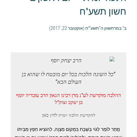
חשון תשע"ח
ב׳ במרחשוון ה׳תשע״ח (אוקטובר 22, 2017)
"כל השונה הלכות בכל יום מובטח לו שהוא בן
העולם הבא"
ההלכה מוקדשת לע"נ מרן רבינו הגאון הרב עובדיה יוסף
בן יעקב זצוק"ל
לחץ כאן
להקדשת הלכה יומית
מֻתָּר לוֹמַר לְגוֹי בְּשַׁבָּת בִּמְקוֹם מִצְוָה, לְהוֹצִיא חֵפֶץ מִבֵּיתוֹ