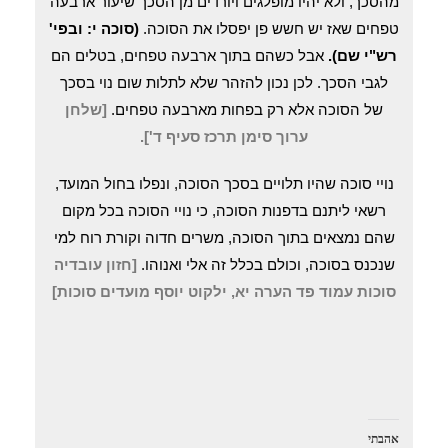
מהסכך, ולא יהיו מופלגים ויורדים מן הסכך שיעור ארבעה
טפחים שאז יש חשש פן יפסלו את הסוכה.
(סוכה י: ובפי'
רש"י שם).
אבל כשהם בתוך ארבעה טפחים, בטלים הם
לגבי הסכך. לכן נכון להזהר שלא לתלות שום נוי בסכך
של הסוכה אלא רק בפחות מארבעה טפחים.
[שלחן
ערוך סימן תרכז סעיף ד'].
נויי סוכה שהיו תלויים בסכך הסוכה, ונפלו בחול המועד,
רשאי ליתנם בדפנות הסוכה, כי נויי הסוכה בכל מקום
שהם נמצאים בתוך הסוכה, משרים חדוה וקורת רוח למי
שנכנס בסוכה, וכולם בכלל זה אלי ואנוהו.
[חזון עובדיה
סוכות עמוד פד הערה יא, ילקוט יוסף מועדים סוכות]
אהבתי