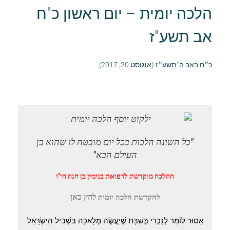
הלכה יומית – יום ראשון כ"ח
אב תשע"ז
כ״ח באב ה׳תשע״ז (אוגוסט 20, 2017)
"כל השונה הלכות בכל יום מובטח לו שהוא בן
העולם הבא"
ההלכה מוקדשת לרפואת בנימין בן חנה הי"ו
לחץ כאן
להקדשת הלכה יומית
אָסוּר לוֹמַר לְנָכְרִי בְּשַׁבָּת שֶׁיַּעֲשֶׂה מְלָאכָה בִּשְׁבִיל הַיִּשְׂרָאֵל