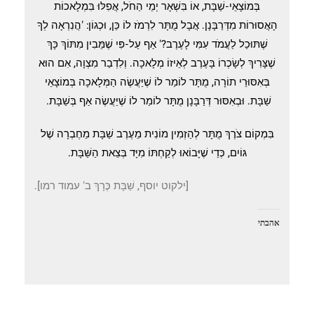
בְּמוֹצָאֵי-שַׁבָּת, אוֹ בִּשְׁאָר יְמֵי הַחֹל, אֲפִלּוּ בִּמְלָאכוֹת
הָאֲסוּרוֹת מִדְּרַבָּנָן. אֲבָל מֻתָּר לִרְמֹז לוֹ כֵּן, וּכְגוֹן: 'הֲנִרְאָה לְךָ
שֶׁתּוּכַל לַעֲמֹד עִמִּי לָעֶרֶב?' אַף עַל-פִּי שֶׁמֵּבִין מִתּוֹךְ כָּךְ
שֶׁצָּרִיךְ לְשָׂכְרוֹ בָּעֶרֶב לְאֵיזוֹ מְלָאכָה. וְלִדְבַר מִצְוָה, אִם הוּא
בְּאִסּוּרֵי תוֹרָה, מֻתָּר לוֹמַר לוֹ שֶׁיַּעֲשֶׂה הַמְּלָאכָה בְּמוֹצָאֵי
שַׁבָּת. וּבְאִסּוּר דְּרַבָּנָן מֻתָּר לוֹמַר לוֹ שֶׁיַּעֲשֶׂה אַף בְּשַׁבָּת.
בִּמְקוֹם צֹרֶךְ מֻתָּר לְהַזְמִין מוֹנִית מֵעֶרֶב שַׁבָּת מֵחֶבְרָה שֶׁל
גּוֹיִם, כְּדֵי שֶׁיָּבוֹאוּ לְקַחְתּוֹ מִיָּד בְּצֵאת הַשַּׁבָּת.
[ילקוט יוסף, שַׁבָּת כֶּרָךְ ב' עמוד רמו].
אהבתי