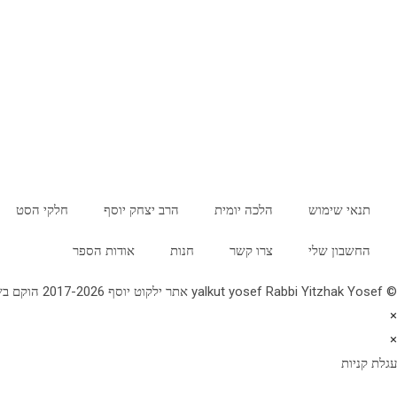
תנאי שימוש
הלכה יומית
הרב יצחק יוסף
חלקי הסט
החשבון שלי
צרו קשר
חנות
אודות הספר
© yalkut yosef Rabbi Yitzhak Yosef אתר ילקוט יוסף 2017-2026 הוקם בשנת תשע"ז - באתר הלכה יומית • עלון עין יצחק • גלריה • ספרי מרן הראש"ל • השיעור השבועי 077-2249906
×
×
עגלת קניות