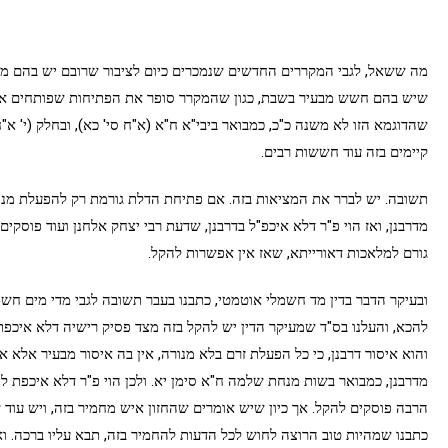
מה ששאל, לגבי המקררים החדשים שנמכרים כיום לציבור שרובם יש בהם מער
שיש בהם חשש מבעיר בשבת, כגון שהמקרר סופר את הפתיחות שפותחים אות
שהדוגמא הזו לא משנה כ"כ, כמבואר ביבי"א ח"א (א"ח סי' כא), ובחלק (י' א"ח
קיימים בזה עוד חששות רבים.
תשובה. יש לברר את המציאות בזה. אם פתיחת הדלת גורמת רק להפעלת מנוע
מדרבנן, ואז הוי פ"ר דלא איכפ"ל בדרבנן, שדעת רבי יצחק אלחנן ועוד פוסקים
גורם למלאכות דאורייתא, שאז אין אפשרות להקל.
ובעיקר הדבר בדין מד חשמלי אוטמטי, כתבנו בעבר תשובה לגבי מדי מים חשמ
להכא, והעלנו בס"ד שמעיקר הדין יש להקל בזה מצד פסיק רישיה דלא איכפ
והוא איסור דרבנן, כי כל הפעלת זרם בלא מנורה, אין בה איסור מבעיר אלא אי
מדרבנן, כמבואר בשות מנחת שלמה ח"א סימן יא. ולכן הוי פ"ר דלא איכפת ל
הרבה פוסקים להקל. אך כיון שיש אומרים שהחזון איש מחמיר בזה, ויש עוד ש
כתבנו שמהיות טוב הרוצה לחוש לכל הדעות להחמיר בזה, תבא עליו ברכה. וא