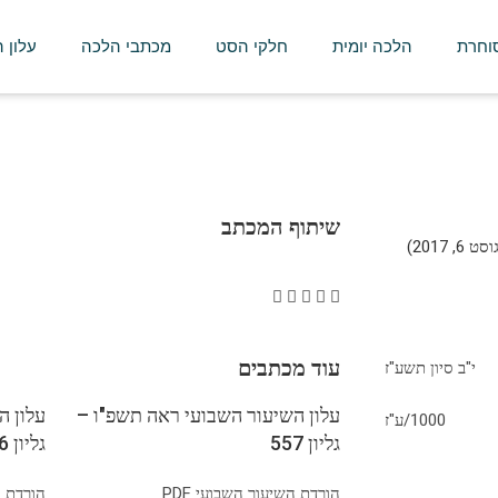
סוחרת
הלכה יומית
חלקי הסט
מכתבי הלכה
עלון 
שיתוף המכתב
 2017)
עוד מכתבים
י"ב סיון‏ תשע"ז
עלון השיעור השבועי ראה תשפ"ו –
עלון ה
1000/ע"ז
גליון 557
גליון 556
הורדת השיעור השבועי PDF
הורדת הש