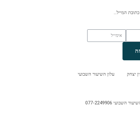
כתובת המייל…
ה
ין יצחק
עלון השיעור השבועי