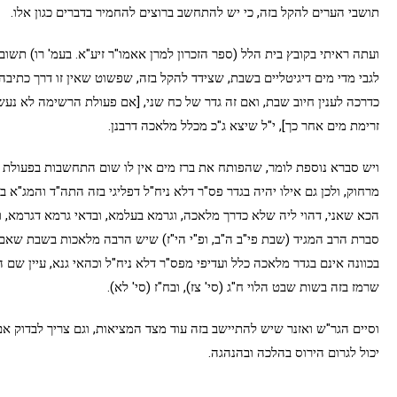
תושבי הערים להקל בזה, כי יש להתחשב ברוצים להחמיר בדברים כגון אלו.
ועתה ראיתי בקובץ בית הלל (ספר הזכרון למרן אאמו"ר זיע"א. בעמ' רו) תשוב
לגבי מדי מים דיגיטליים בשבת, שצידד להקל בזה, שפשוט שאין זו דרך כתיבה,
כדרכה לענין חיוב שבת, ואם זה גדר של כח שני, [אם פעולת הרשימה לא נעש
זרימת מים אחר כך], י"ל שיצא ג"כ מכלל מלאכה דרבנן.
ויש סברא נוספת לומר, שהפותח את ברז מים אין לו שום התחשבות בפעולת
מרחוק, ולכן גם אילו יהיה בגדר פס"ר דלא ניח"ל דפליגי בזה התה"ד והמג"א ב
הכא שאני, דהוי ליה שלא כדרך מלאכה, וגרמא בעלמא, ובדאי גרמא דגרמא, וא
סברת הרב המגיד (שבת פי"ב ה"ב, ופ"י הי"ז) שיש הרבה מלאכות בשבת שא
בכוונה אינם בגדר מלאכה כלל ועדיפי מפס"ר דלא ניח"ל וכהאי גנא, עיין שם 
שרמז בזה בשות שבט הלוי ח"ג (סי' צז), ובח"ז (סי' לא).
וסיים הגר"ש ואזנר שיש להתיישב בזה עוד מצד המציאות, וגם צריך לבדוק אם
יכול לגרום הירוס בהלכה ובהנהגה.