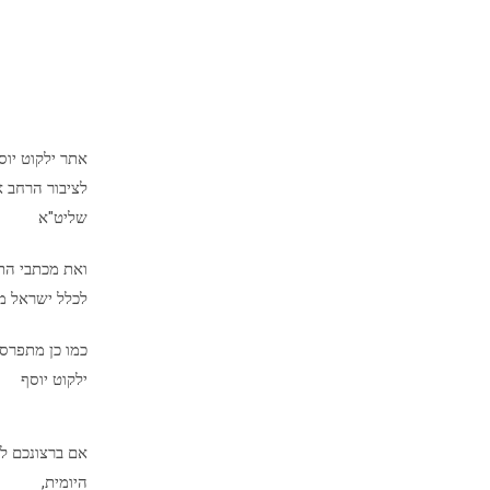
אתר ילקוט יו
לציבור הרחב א
שליט"א
ואת מכתבי הת
לכלל ישראל מיד
כמו כן מתפרס
ילקוט יוסף
אם ברצונכם לק
היומית,