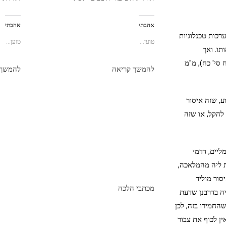
אהבתי
אהבתי
כות טכנלוגיות
טוען...
טוען...
ו. ואך
 סי' כח), מ"מ
להמשך קריאה
להמשך 
, שזה איסור
 להקל, או שזה
ליים, דדמי
ת ליה מהמלאכה,
סור מוליד
מכתבי הלכה
יה בדרבנן שדעת
החמירו בזה, לכן
ין לכוף את צבור