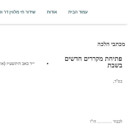
עמוד הבית
אודות
שידור חי מלווין דר ו
מכתבי הלכה
פתיחת מקררים חדשים
י״ד באב ה׳תשע״ז (אוגוסט 6,
בשבת
בס"ד,
לכבוד …………….. הי"ו