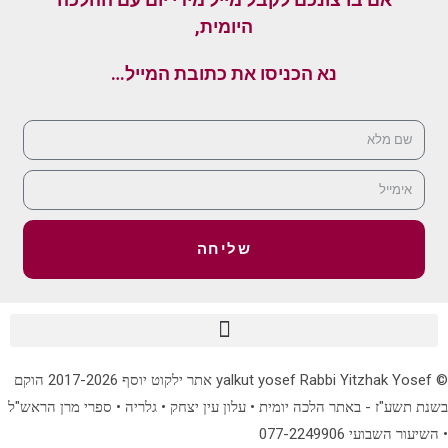
היומית,
נא הכניסו את כתובת המייל…
שליחה
© yalkut yosef Rabbi Yitzhak Yosef אתר ילקוט יוסף 2017-2026 הוקם
בשנת תשע"ז - באתר הלכה יומית • עלון עין יצחק • גלריה • ספרי מרן הראש"ל
• השיעור השבועי 077-2249906