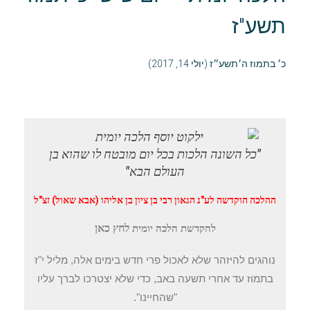
תשע"ז
כ׳ בתמוז ה׳תשע״ז (יולי 14, 2017)
"כל השונה הלכות בכל יום מובטח לו שהוא בן
העולם הבא"
ההלכה הוקדשה לע"נ הגאון רבי בן ציון בן אליהו (אבא שאול) זצ"ל
לחץ כאן
להקדשת הלכה יומית
נוהגים להיזהר שלא לאכול פרי חדש בימים אלה, מליל י"ז
בתמוז עד אחרי תשעה באב, כדי שלא יצטרכו לברך עליו
"שהחיינו".