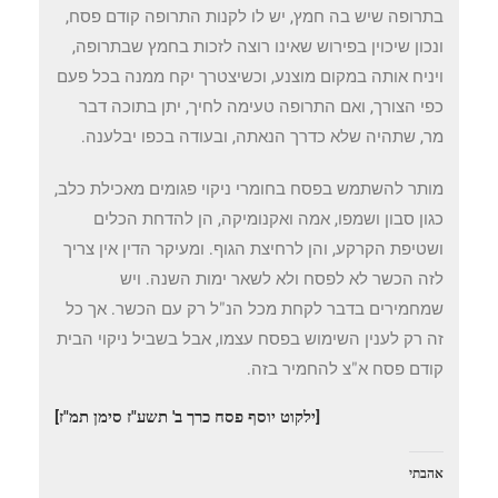
בתרופה שיש בה חמץ, יש לו לקנות התרופה קודם פסח,
ונכון שיכוין בפירוש שאינו רוצה לזכות בחמץ שבתרופה,
ויניח אותה במקום מוצנע, וכשיצטרך יקח ממנה בכל פעם
כפי הצורך, ואם התרופה טעימה לחיך, יתן בתוכה דבר
מר, שתהיה שלא כדרך הנאתה, ובעודה בכפו יבלענה.
מותר להשתמש בפסח בחומרי ניקוי פגומים מאכילת כלב,
כגון סבון ושמפו, אמה ואקנומיקה, הן להדחת הכלים
ושטיפת הקרקע, והן לרחיצת הגוף. ומעיקר הדין אין צריך
לזה הכשר לא לפסח ולא לשאר ימות השנה. ויש
שמחמירים בדבר לקחת מכל הנ"ל רק עם הכשר. אך כל
זה רק לענין השימוש בפסח עצמו, אבל בשביל ניקוי הבית
קודם פסח א"צ להחמיר בזה.
[ילקוט יוסף פסח כרך ב' תשע"ז סימן תמ"ז]
אהבתי