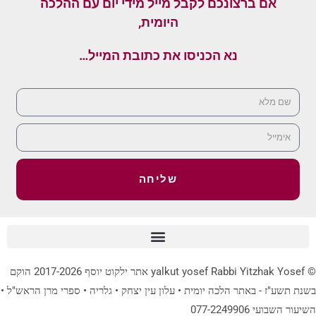
אם ברצונכם לקבל מייל מידי יום עם ההלכה
היומית,
נא הכניסו את כתובת המייל…
שליחה
© yalkut yosef Rabbi Yitzhak Yosef אתר ילקוט יוסף 2017-2026 הוקם
בשנת תשע"ז - באתר הלכה יומית • עלון עין יצחק • גלריה • ספרי מרן הראש"ל •
השיעור השבועי 077-2249906