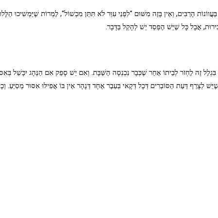
ַעֲווֹנוֹת הָרַבִּים, וְאֵין בָּזֶה מִשּׁוּם "לִפְנֵי עִוֵּר לֹא תִּתֵּן מִכְשׁוֹל", לַמְרוֹת שֶׁיַּמְשִׁיכוּ הַלָּל
ירוּת, אֲבָל כָּל שֶׁיֵּשׁ הֶפְסֵד יֵשׁ לְהָקֵל בַּדָּבָר.
ָשֵׁל בִּגְלַל זֶה לַחְזֹר לְבֵיתוֹ אַחַר שֶׁכְּבָר נִכְנְסָה הַשַּׁבָּת. וְאִם יֵשׁ סָפֵק אִם הַנֶּהָג יִכָּשֵׁל בְּ
שֶׁיֵּשׁ לְצָרֵף דַּעַת הַסּוֹבְרִים דְּכָל דְּקָאי בְּעֵבֶר אֶחָד דְּנָהָר אֵין בּוֹ אֲפִילּוּ אִסּוּר מְסַיֵּעַ. וְכ