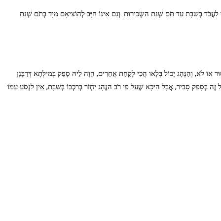
וּ לַעֲבֹד בְּשַׁבָּת עַד תֹּם שְׁנַת הַשְּׂכִירוּת. וְגַם אֵינוֹ חַיָּב לְהוֹצִיאָם מִיָּד בְּתֹם שְׁנַת
אִסּוּר אוֹ לֹא, וְהַנֶּהָג יָכוֹל בְּלָאו הֲכִי לָקַחַת אֲחֵרִים, הֲוָה לֵיהּ סָפֵק בְּמילְּתָא דְּרַבָּנָן
ָל זֶה בְּסָפֵק סָבִיר, אֲבָל הֵיכָא שֶׁעַל פִּי רֹב הַנֶּהָג יַחְזֹר בְּרִכְבּוֹ בְּשַׁבָּת, אֵין לִנְסֹעַ עִמּוֹ