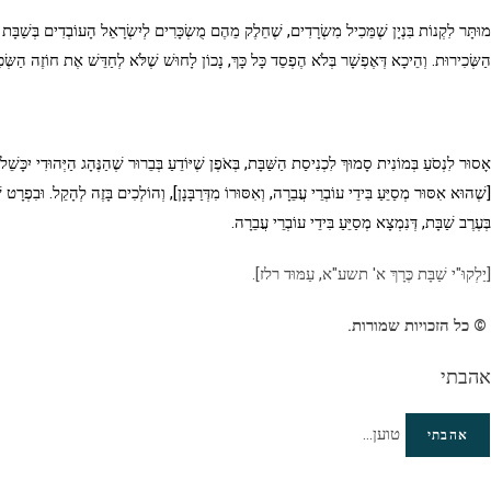
מוּתָּר לִקְנוֹת בִּנְיָן שֶׁמֵּכִיל מִשְׂרָדִים, שֶׁחֵלֶק מֵהֶם מֻשְׂכָּרִים לְיִשְׂרָאֵל הָעוֹבְדִים בְּשַׁבָּת בּ
הַשְּׂכִירוּת. וְהֵיכָא דְּאֶפְשָׁר בְּלֹא הֶפְסֵד כָּל כָּךְ, נָכוֹן לָחוּשׁ שֶׁלֹּא לְחַדֵּשׁ אֶת חוֹזֶה הַשְּׂכִ
אָסוּר לִנְסֹעַ בְּמוֹנִית סָמוּךְ לִכְנִיסַת הַשַּׁבָּת, בְּאֹפֶן שֶׁיּוֹדֵעַ בְּבֵרוּר שֶׁהַנֶּהָג הַיְּהוּדִי יִכּ
[שֶׁהוּא אִסּוּר מְסַיֵּעַ בִּידֵי עוֹבְרֵי עֲבֵרָה, וְאִסּוּרוֹ מִדְּרַבָּנָן], וְהוֹלְכִים בָּזֶה לְהָקֵל. וּבִפְרָט 
בְּעֶרֶב שַׁבָּת, דְּנִמְצָא מְסַיֵּעַ בִּידֵי עוֹבְרֵי עֲבֵרָה.
[יַלְקוּ"י שַׁבָּת כֶּרָךְ א' תשע"א, עַמּוּד רלז].
© כל הזכויות שמורות.
אהבתי
טוען...
אהבתי