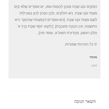
הַמְּקַיֵּם עֹנֶג שַׁבָּת וּמְכַוֵּן לַהֲנָאַת גּוּפוֹ, יֵשׁ אוֹמְרִים שֶׁלֹּא קִיֵּם
מִצְוַת עֹנֶג שַׁבָּת. וְיֵשׁ חוֹלְקִים. וְלָכֵן הַנָּכוֹן לְכַוֵּן בַּאֲכִילָתוֹ
לְשֵׁם מִצְוַת עֹנֶג שַׁבָּת. [וְיֵשׁ אוֹמְרִים דְּבְּמִּצְווֹת שֶׁהָעִקָּר הִיא
הַתּוֹצָאָה, אֵין הַכַּוָּנָה מְעַכֶּבֶת]. [יַלְקוּט יוֹסֵף שַׁבָּת כֶּרָךְ א'
חֵלֶק רִאשׁוֹן, מַהֲדוּרַת תשע"א, עַמּוּד מה].
© כל הזכויות שמורות.
אהבתי
טוען...
השאר תגובה