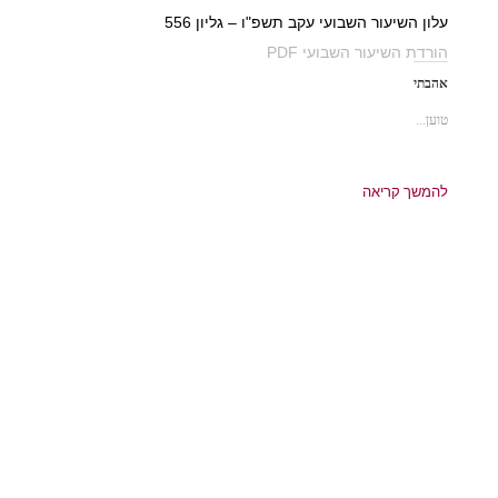
עלון השיעור השבועי עקב תשפ"ו – גליון 556
הורדת השיעור השבועי PDF
אהבתי
טוען...
להמשך קריאה