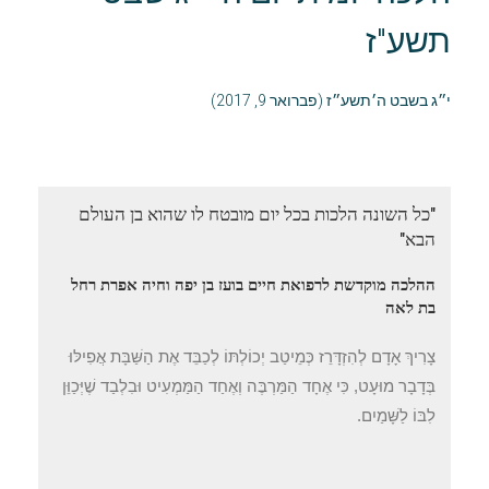
תשע"ז
י״ג בשבט ה׳תשע״ז (פברואר 9, 2017)
"כל השונה הלכות בכל יום מובטח לו שהוא בן העולם
הבא"
ההלכה מוקדשת לרפואת חיים בועז בן יפה וחיה אפרת רחל
בת לאה
צָרִיךְ אָדָם לְהִזְדָּרֵז כְּמֵיטַב יְכוֹלְתּוֹ לְכַבֵּד אֶת הַשַּׁבָּת אֲפִילּוּ
בְּדָבָר מוּעָט, כִּי אֶחָד הַמַּרְבֶּה וְאֶחַד הַמַּמְעִיט וּבִלְבַד שֶׁיְּכַוֵּן
לִבּוֹ לַשָּׁמַיִם.