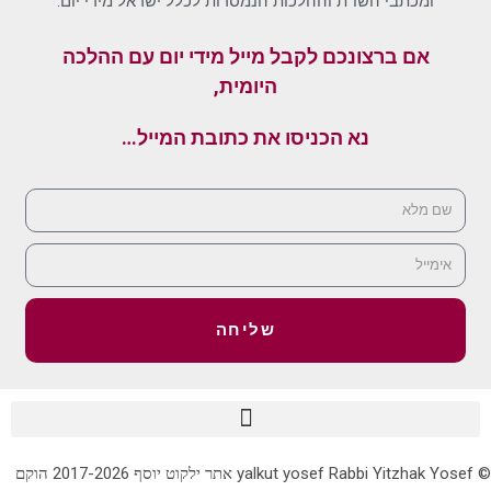
ומכתבי השו"ת וההלכות הנמסרות לכלל ישראל מידי יום.
אם ברצונכם לקבל מייל מידי יום עם ההלכה
היומית,
נא הכניסו את כתובת המייל…
שליחה
© yalkut yosef Rabbi Yitzhak Yosef אתר ילקוט יוסף 2017-2026 הוקם