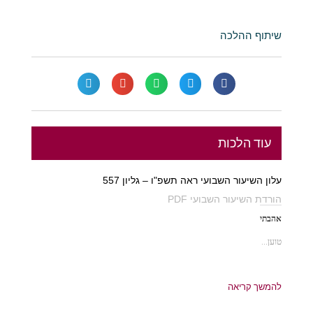
שיתוף ההלכה
עוד הלכות
עלון השיעור השבועי ראה תשפ"ו – גליון 557
הורדת השיעור השבועי PDF
אהבתי
טוען...
להמשך קריאה