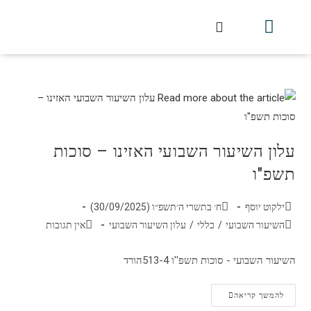
חלקי הסט
עלון עין יצחק
הלכה יומית
עמוד הבית
מכתבי הלכה
שידור חי מלווין דר וסוחרת
עלון השיעור השבועי
עלון השיעור השבועי האזינו – סוכות
תשפ"ו
ילקוט יוסף
ח׳ בתשרי ה׳תשפ״ו (30/09/2025)
השיעור השבועי
/
כללי
/
עלון השיעור השבועי
אין תגובות
השיעור השבועי - סוכות תשפ''ו 513-4הורד
להמשך קריאה