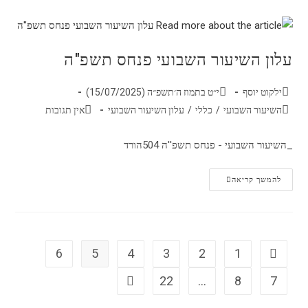
עלון השיעור השבועי פנחס תשפ"ה
ילקוט יוסף
י״ט בתמוז ה׳תשפ״ה (15/07/2025)
השיעור השבועי
/
כללי
/
עלון השיעור השבועי
אין תגובות
_השיעור השבועי - פנחס תשפ''ה 504הורד
להמשך קריאה
6
5
4
3
2
1
22
…
8
7