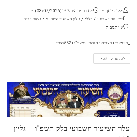
ילקוט יוסף
י״ח בתמוז ה׳תשפ״ו (03/07/2026)
השיעור השבועי
/
כללי
/
עלון השיעור השבועי
/
עמוד הבית
אין תגובות
_השיעור+השבועי פנחס+תשפ''ו+552הורד
להמשך קריאה
עלון השיעור השבועי בלק תשפ"ו – גליון