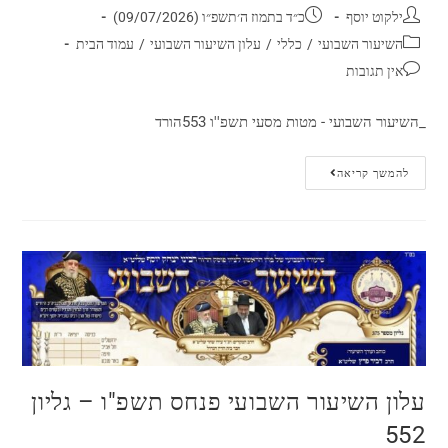
ילקוט יוסף
כ״ד בתמוז ה׳תשפ״ו (09/07/2026)
השיעור השבועי
/
כללי
/
עלון השיעור השבועי
/
עמוד הבית
אין תגובות
_השיעור השבועי - מטות מסעי תשפ''ו 553הורד
להמשך קריאה
עלון השיעור השבועי פנחס תשפ"ו – גליון
552