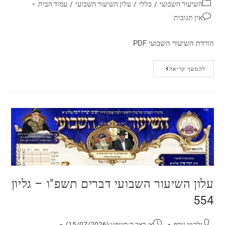
השיעור השבועי
/
כללי
/
עלון השיעור השבועי
/
עמוד הבית
אין תגובות
הורדת השיעור השבועי PDF
להמשך קריאה
עלון השיעור השבועי דברים תשפ"ו – גליון
554
ילקוט יוסף
א׳ באב ה׳תשפ״ו (15/07/2026)