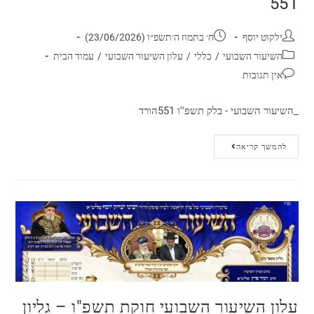
551
ילקוט יוסף
ח׳ בתמוז ה׳תשפ״ו (23/06/2026)
השיעור השבועי
/
כללי
/
עלון השיעור השבועי
/
עמוד הבית
אין תגובות
_השיעור השבועי - בלק תשפ''ו 551הורד
להמשך קריאה
עלון השיעור השבועי חוקת תשפ"ו – גליון