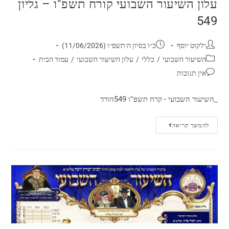
עלון השיעור השבועי קורח תשפ"ו – גליון
549
ילקוט יוסף
כ״ו בסיון ה׳תשפ״ו (11/06/2026)
השיעור השבועי
/
כללי
/
עלון השיעור השבועי
/
עמוד הבית
אין תגובות
_השיעור השבועי - קרח תשפ''ו 549הורד
להמשך קריאה