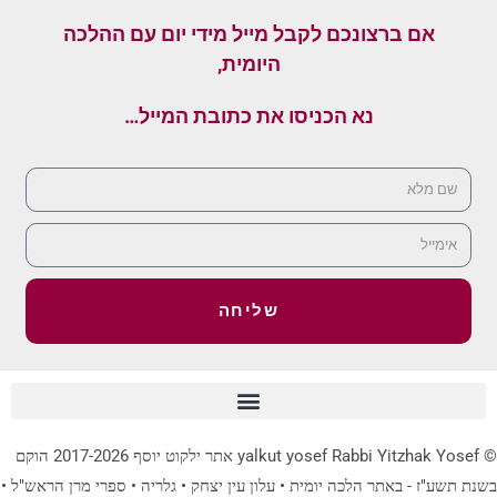
אם ברצונכם לקבל מייל מידי יום עם ההלכה
היומית,
נא הכניסו את כתובת המייל…
שליחה
© yalkut yosef Rabbi Yitzhak Yosef אתר ילקוט יוסף 2017-2026 הוקם
בשנת תשע"ז - באתר הלכה יומית • עלון עין יצחק • גלריה • ספרי מרן הראש"ל •