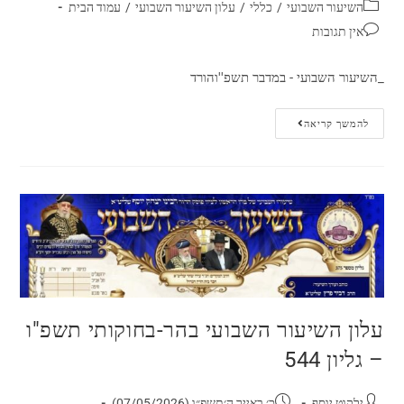
השיעור השבועי
/
כללי
/
עלון השיעור השבועי
/
עמוד הבית
אין תגובות
_השיעור השבועי - במדבר תשפ''והורד
להמשך קריאה
עלון השיעור השבועי בהר-בחוקותי תשפ"ו
– גליון 544
ילקוט יוסף
כ׳ באייר ה׳תשפ״ו (07/05/2026)