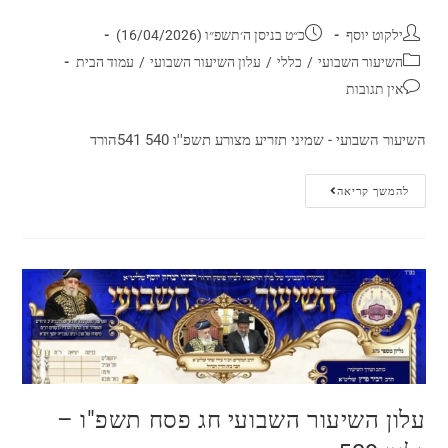
ילקוט יוסף
כ״ט בניסן ה׳תשפ״ו (16/04/2026)
השיעור השבועי
/
כללי
/
עלון השיעור השבועי
/
עמוד הבית
אין תגובות
השיעור השבועי - שמיני תזריע מצורע תשפ''ו 540 541הורד
להמשך קריאה
עלון השיעור השבועי חג פסח תשפ"ו –