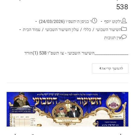
538
ילקוט יוסף
ו׳ בניסן ה׳תשפ״ו (24/03/2026)
השיעור השבועי
/
כללי
/
עלון השיעור השבועי
/
עמוד הבית
אין תגובות
________________השיעור השבועי - צו תשפ''ו 538 (1)הורד
להמשך קריאה