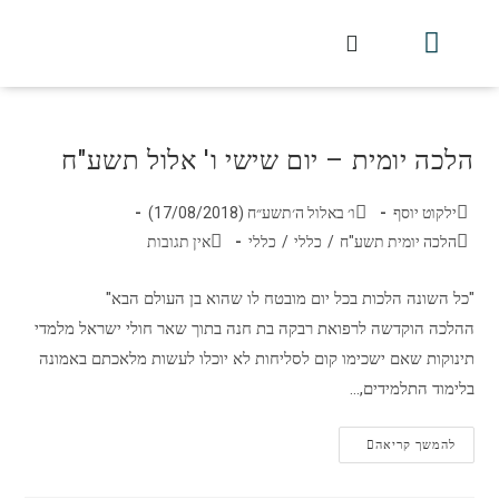
חלקי הסט
עלון עין יצחק
הלכה יומית
עמוד הבית
מכתבי הלכה
שידור חי מלווין דר וסוחרת
עלון השיעור השבועי
הלכה יומית – יום שישי ו' אלול תשע"ח
ילקוט יוסף
ו׳ באלול ה׳תשע״ח (17/08/2018)
הלכה יומית תשע"ח
/
כללי
/
כללי
אין תגובות
"כל השונה הלכות בכל יום מובטח לו שהוא בן העולם הבא"
ההלכה הוקדשה לרפואת רבקה בת חנה בתוך שאר חולי ישראל מלמדי
תינוקות שאם ישכימו קום לסליחות לא יוכלו לעשות מלאכתם באמונה
בלימוד התלמידים,…
להמשך קריאה