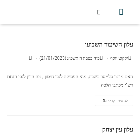
חלקי הסט
עלון עין יצחק
הלכה יומית
עמוד הבית
מכתבי הלכה
שידור חי מלווין דר וסוחרת
עלון השיעור השבועי
עלון השיעור השבועי
ילקוט יוסף
כ״ח בטבת ה׳תשפ״ג (21/01/2023)
האם מותר סלייסר בשבת, מהי הפסיקה לגבי חיסון , מה הדין לגבי הנחת
רש"י מכתבי הלכה
להמשך קריאה
עלון עין יצחק