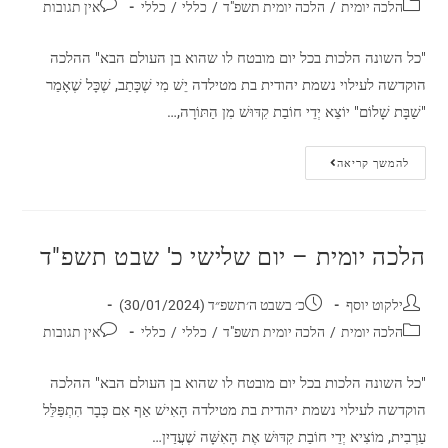
הלכה יומית
/
הלכה יומית תשפ"ד
/
כללי
/
כללי
אין תגובות
"כל השונה הלכות בכל יום מובטח לו שהוא בן העולם הבא" ההלכה
הוקדשה לעילוי נשמת יהודית בת מטילדה יֵשׁ מִי שֶׁכָּתַב, שֶׁכָּל שֶׁאָמַר
"שַׁבָּת שָׁלוֹם" יוֹצֵא יְדֵי חוֹבַת קִדּוּשׁ מִן הַתּוֹרָה,…
להמשך קריאה
הלכה יומית – יום שלישי כ' שבט תשפ"ד
ילקוט יוסף
כ׳ בשבט ה׳תשפ״ד (30/01/2024)
הלכה יומית
/
הלכה יומית תשפ"ד
/
כללי
/
כללי
אין תגובות
"כל השונה הלכות בכל יום מובטח לו שהוא בן העולם הבא" ההלכה
הוקדשה לעילוי נשמת יהודית בת מטילדה הָאִישׁ אַף אִם כְּבָר הִתְפַּלֵּל
עַרְבִית, מוֹצִיא יְדֵי חוֹבַת קִדּוּשׁ אֶת הָאִשָּׁה שֶׁעֲדַיִן…