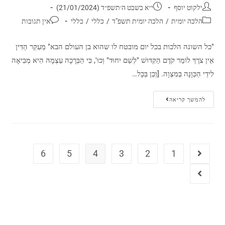
ילקוט יוסף
י״א בשבט ה׳תשפ״ד (21/01/2024)
הלכה יומית
/
הלכה יומית תשפ"ד
/
כללי
/
כללי
אין תגובות
"כל השונה הלכות בכל יום מובטח לו שהוא בן העולם הבא" מֵעִקַּר הַדִּין
אֵין צֹרֶךְ לוֹמַר קֹדֶם הַקִּדּוּשׁ "לְשֵׁם יִחוּד" וְכוּ', כִּי הַבְּרָכָה עַצְמָהּ הִיא מְבִיאָה
לִידֵי הַכַּוָּנָה בְּמִצְוָה. [וְכֵן בְּכָל…
להמשך קריאה
6
5
4
3
2
1