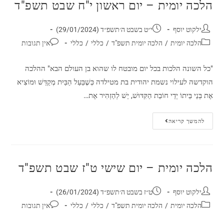
הלכה יומית – יום ראשון י"ח שבט תשפ"ד
ילקוט יוסף
י״ט בשבט ה׳תשפ״ד (29/01/2024)
הלכה יומית
/
הלכה יומית תשפ"ד
/
כללי
/
כללי
אין תגובות
"כל השונה הלכות בכל יום מובטח לו שהוא בן העולם הבא" ההלכה
הוקדשה לעילוי נשמת יהודית בת מטילדה כְּשֶׁבַּעַל הַבַּיִת מְקַדֵּשׁ וּמוֹצִיא
אֶת בְּנֵי בֵּיתוֹ יְדֵי חוֹבַת הַקִּדּוּשׁ, יֵשׁ לְהַזְהִיר אֶת…
להמשך קריאה
הלכה יומית – יום שישי ט"ז שבט תשפ"ד
ילקוט יוסף
ט״ז בשבט ה׳תשפ״ד (26/01/2024)
הלכה יומית
/
הלכה יומית תשפ"ד
/
כללי
/
כללי
אין תגובות