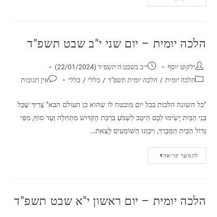
הלכה יומית – יום שני י"ב שבט תשפ"ד
ילקוט יוסף
י״ב בשבט ה׳תשפ״ד (22/01/2024)
הלכה יומית
/
הלכה יומית תשפ"ד
/
כללי
/
כללי
אין תגובות
"כל השונה הלכות בכל יום מובטח לו שהוא בן העולם הבא" צָרִיךְ שֶׁכָּל
בְּנֵי הַבַּיִת יָשִׂימוּ לִבָּם הֵיטֵב לִשְׁמֹעַ בִּרְכַּת הַקִּדּוּשׁ מִתְּחִלָּה וְעַד סוֹף, מִפִּי
גְּדוֹל הַבַּיִת הַמְּבָרֵךְ, וִיכַוְּנוּ הַשּׁוֹמְעִים לָצֵאת…
להמשך קריאה
הלכה יומית – יום ראשון י"א שבט תשפ"ד