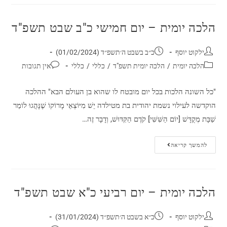
הלכה יומית – יום חמישי כ"ב שבט תשפ"ד
ילקוט יוסף
כ״ב בשבט ה׳תשפ״ד (01/02/2024)
הלכה יומית
/
הלכה יומית תשפ"ד
/
כללי
/
כללי
אין תגובות
"כל השונה הלכות בכל יום מובטח לו שהוא בן העולם הבא" ההלכה
הוקדשה לעילוי נשמת יהודית בת מטילדה יֵשׁ מִיּוֹצְאֵי מָרוֹקוֹ שֶׁנָּהֲגוּ לוֹמַר
שַׁבָּת מְקֻדָּשׁ [יוֹם הַשִּׁשִּׁי] קֹדֶם הַקִּדּוּשׁ, וְדָבָר זֶה…
להמשך קריאה
הלכה יומית – יום רביעי כ"א שבט תשפ"ד
ילקוט יוסף
כ״א בשבט ה׳תשפ״ד (31/01/2024)