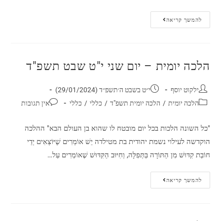
להמשך קריאה
הלכה יומית – יום שני י"ט שבט תשפ"ד
ילקוט יוסף
י״ט בשבט ה׳תשפ״ד (29/01/2024)
הלכה יומית
/
הלכה יומית תשפ"ד
/
כללי
/
כללי
אין תגובות
"כל השונה הלכות בכל יום מובטח לו שהוא בן העולם הבא" ההלכה
הוקדשה לעילוי נשמת יהודית בת מטילדה יֵשׁ אוֹמְרִים שֶׁיּוֹצְאִים יְדֵי
חוֹבַת קִדּוּשׁ מִן הַתּוֹרָה בַּתְּפִלָּה, וְחִיּוּב הַקִּדּוּשׁ שֶׁאוֹמְרִים עַל…
להמשך קריאה