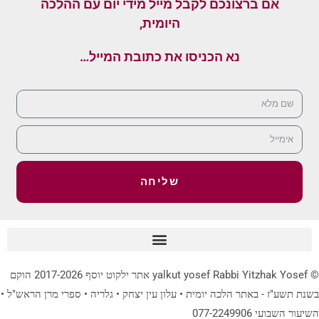
אם ברצונכם לקבל מייל מידי יום עם ההלכה
היומית,
נא הכניסו את כתובת המייל…
שליחה
© yalkut yosef Rabbi Yitzhak Yosef אתר ילקוט יוסף 2017-2026 הוקם
בשנת תשע"ז - באתר הלכה יומית • עלון עין יצחק • גלריה • ספרי מרן הראש"ל •
השיעור השבועי 077-2249906