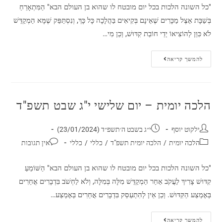
"כל השונה הלכות בכל יום מובטח לו שהוא בן העולם הבא" הַמִּתְאָרֵחַ
בְּשַׁבָּת אֵצֶל מַכָּרִים שֶׁאֵינָם בְּקִיאִים בַּהֲלָכָה כָּל כָּךְ, וְנִסְתַּפֵּק שֶׁמָּא הַמְקַדֵּשׁ
לֹא כִּוֵּן לְהוֹצִיאוֹ יְדֵי חוֹבַת קִדּוּשׁ, וְכֵן מִי…
להמשך קריאה
הלכה יומית – יום שלישי י"ג שבט תשפ"ד
ילקוט יוסף
י״ג בשבט ה׳תשפ״ד (23/01/2024)
הלכה יומית
/
הלכה יומית תשפ"ד
/
כללי
/
כללי
אין תגובות
"כל השונה הלכות בכל יום מובטח לו שהוא בן העולם הבא" הַשּׁוֹמֵעַ
קִדּוּשׁ צָרִיךְ לַעֲקֹב אַחַר הַמְקַדֵּשׁ מִלָּה בְּמִלָּה, וְלֹא לַחְשֹׁב בִּדְבָרִים אֲחֵרִים
בְּאֶמְצַע הַקִּדּוּשׁ. וְכֵן אֵין לְהִתְעַסֵּק בִּדְבָרִים אֲחֵרִים בְּאֶמְצַע…
להמשך קריאה