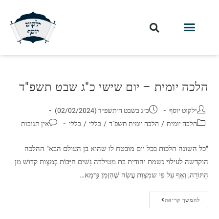
הלכה יומית – יום שישי כ"ג שבט תשפ"ד
ילקוט יוסף
כ״ג בשבט ה׳תשפ״ד (02/02/2024)
הלכה יומית
/
הלכה יומית תשפ"ד
/
כללי
/
כללי
אין תגובות
"כל השונה הלכות בכל יום מובטח לו שהוא בן העולם הבא" ההלכה
הוקדשה לעילוי נשמת יהודית בת מטילדה נָשִׁים חַיָּבוֹת בְּמִצְוַת קִדּוּשׁ מִן
הַתּוֹרָה, וְאַף עַל פִּי שמִצְוַת עֲשֵׂה שֶׁהַזְּמַן גְּרָמָא…
להמשך קריאה