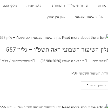
אודות
שידור חי מלווין דר וסוחרת
הלכה יומית
חלקי הסט
עלון השיעור השבועי
עלון עין יצחק
לון השיעור השבועי ראה תשפ"ו – גליון 557
ילקוט יוסף
כ״ב באב ה׳תשפ״ו (05/08/2026)
השיעור השבועי
/
כללי
/
רדת השיעור השבועי PDF
להמשך קריאה