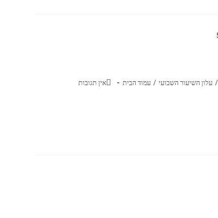
/
עלון השיעור השבועי
/
עמוד הבית
אין תגובות