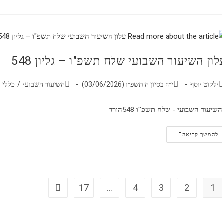
לון השיעור השבועי שלח תשפ"ו – גליון 548
ילקוט יוסף
י״ח בסיון ה׳תשפ״ו (03/06/2026)
השיעור השבועי
/
כללי
שיעור השבועי - שלח תשפ''ו 548הורד
להמשך קריאה
17
…
4
3
2
1