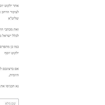
אתר ילקוט יו
לציבור הרחב א
שליט"א
ואת מכתבי הת
לכלל ישראל מיד
כמו כן מתפרס
ילקוט יוסף
אם ברצונכם לק
היומית,
נא הכניסו את 