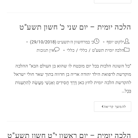
הלכה יומית – יום שני כ' חשון תשע"ט
ילקוט יוסף
כ׳ במרחשוון ה׳תשע״ט (29/10/2018)
הלכה יומית תשע"ט
/
כללי
/
כללי
אין תגובות
"כל השונה הלכות בכל יום מובטח לו שהוא בן העולם הבא" ההלכה
מוקדשת לרפואת הילד יהודה אריה בן חדווה בתוך שאר חולי ישראל
להקדשת הלכה יומית לחץ כאן דֶּרֶךְ חֲסִידִים וְאַנְשֵׁי מַעֲשֶׂה לְהִתְעַנּוֹת
בְּכָל…
להמשך קריאה
הלכה יומית – יום ראשון י"ט חשון תשע"ט