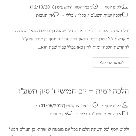
ילקוט יוסף
ג׳ במרחשוון ה׳תשע״ט (12/10/2018)
הלכה יומית תשע"ט
/
כללי
/
כללי
אין תגובות
"כל השונה הלכות בכל יום מובטח לו שהוא בן העולם הבא" ההלכה
מוקדשת לע"נ מרן רבינו הגאון הרב עובדיה יוסף בן יעקב זצוק"ל
להקדשת הלכה יומית לחץ כאן בִּכְלָל כְּבוֹד שַׁבָּת הוּא…
להמשך קריאה
הלכה יומית – יום חמישי ז' סיון תשע"ז
ילקוט יוסף
ז׳ בסיון ה׳תשע״ז (01/06/2017)
הלכה יומית תשע"ז
/
כללי
אין תגובות
ילקוט יוסף "כל השונה הלכות בכל יום מובטח לו שהוא בן העולם הבא"