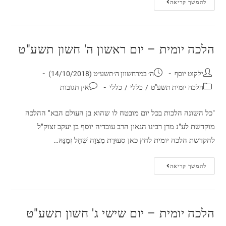
להמשך קריאה
הלכה יומית – יום ראשון ה' חשון תשע"ט
ילקוט יוסף
ה׳ במרחשוון ה׳תשע״ט (14/10/2018)
הלכה יומית תשע"ט
/
כללי
/
כללי
אין תגובות
"כל השונה הלכות בכל יום מובטח לו שהוא בן העולם הבא" ההלכה
מוקדשת לע"נ מרן רבינו הגאון הרב עובדיה יוסף בן יעקב זצוק"ל
להקדשת הלכה יומית לחץ כאן סְעוּדַת מִצְוָה שֶׁחָל זְמַנָּהּ…
להמשך קריאה
הלכה יומית – יום שישי ג' חשון תשע"ט