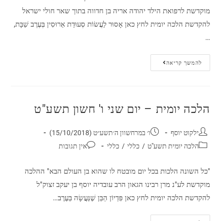
מוקדשת לרפואת הילד יהודה אריה בן חדווה בתוך שאר חולי ישראל
להקדשת הלכה יומית לחץ כאן אָסוּר לַעֲשׂוֹת סְעוּדַת אֵרוּסִין בְּעֶרֶב שַׁבָּת,
…
להמשך קריאה
הלכה יומית – יום שני ו' חשון תשע"ט
ילקוט יוסף
ו׳ במרחשוון ה׳תשע״ט (15/10/2018)
הלכה יומית תשע"ט
/
כללי
/
כללי
אין תגובות
"כל השונה הלכות בכל יום מובטח לו שהוא בן העולם הבא" ההלכה
מוקדשת לע"נ מרן רבינו הגאון הרב עובדיה יוסף בן יעקב זצוק"ל
להקדשת הלכה יומית לחץ כאן פִּדְיוֹן הַבֵּן שֶׁנַּעֲשָׂה בְּעֶרֶב…