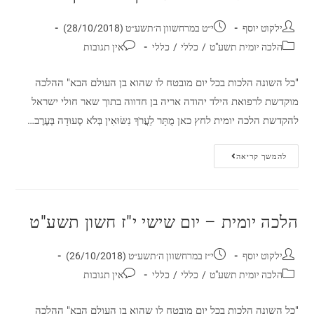
ילקוט יוסף
י״ט במרחשוון ה׳תשע״ט (28/10/2018)
הלכה יומית תשע"ט
/
כללי
/
כללי
אין תגובות
"כל השונה הלכות בכל יום מובטח לו שהוא בן העולם הבא" ההלכה
מוקדשת לרפואת הילד יהודה אריה בן חדווה בתוך שאר חולי ישראל
להקדשת הלכה יומית לחץ כאן מֻתָּר לַעֲרֹךְ נִשּׂוּאִין בְּלֹא סְעוּדָה בְּעֶרֶב…
להמשך קריאה
הלכה יומית – יום שישי י"ז חשון תשע"ט
ילקוט יוסף
י״ז במרחשוון ה׳תשע״ט (26/10/2018)
הלכה יומית תשע"ט
/
כללי
/
כללי
אין תגובות
"כל השונה הלכות בכל יום מובטח לו שהוא בן העולם הבא" ההלכה