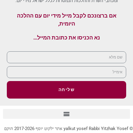
ומכתבי השו"ת וההלכות הנמסרות לכלל ישראל מידי יום.
אם ברצונכם לקבל מייל מידי יום עם ההלכה
היומית,
נא הכניסו את כתובת המייל…
שליחה
© yalkut yosef Rabbi Yitzhak Yosef אתר ילקוט יוסף 2017-2026 הוקם