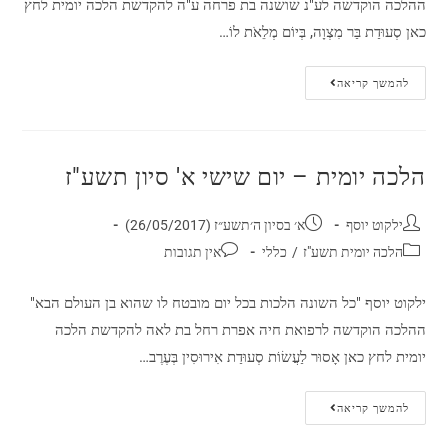
ההלכה הוקדשה לע"נ שושנה בת פרחה ע"ה להקדשת הלכה יומית לחץ
כאן סְעוּדַת בַּר מִצְוָה, בְּיוֹם מְלֵאֹת לוֹ…
להמשך קריאה
הלכה יומית – יום שישי א' סיון תשע"ז
ילקוט יוסף
א׳ בסיון ה׳תשע״ז (26/05/2017)
הלכה יומית תשע"ז
/
כללי
אין תגובות
ילקוט יוסף "כל השונה הלכות בכל יום מובטח לו שהוא בן העולם הבא"
ההלכה הוקדשה לרפואת חיה אפרת רחל בת לאה להקדשת הלכה
יומית לחץ כאן אָסוּר לַעֲשׂוֹת סְעוּדַת אִירוּסִין בְּעֶרֶב…
להמשך קריאה