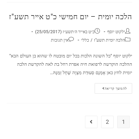
הלכה יומית – יום חמישי כ"ט אייר תשע"ז
ילקוט יוסף
כ״ט באייר ה׳תשע״ז (25/05/2017)
הלכה יומית תשע"ז
/
כללי
אין תגובות
ילקוט יוסף "כל השונה הלכות בכל יום מובטח לו שהוא בן העולם הבא"
ההלכה הוקדשה לרפואת חיה אפרת רחל בת לאה להקדשת הלכה
יומית לחץ כאן אָמְנָם סְעוּדַת מִצְוָה שֶׁחָל זְמַנָּהּ…
להמשך קריאה
2
1