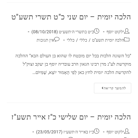
הלכה יומית – יום שני כ"ט תשרי תשע"ט
ילקוט יוסף
כ״ט בתשרי ה׳תשע״ט (08/10/2018)
הלכה יומית תשע"ט
/
כללי
/
כללי
אין תגובות
"כל השונה הלכות בכל יום מובטח לו שהוא בן העולם הבא" ההלכה
מוקדשת לע"נ מרן רבינו הגאון הרב עובדיה יוסף בן יעקב זצוק"ל
להקדשת הלכה יומית לחץ כאן לְפִי הָאָמוּר יוֹצֵא, שֶׁמִּיּוֹם…
להמשך קריאה
הלכה יומית – יום שלישי כ"ז אייר תשע"ז
ילקוט יוסף
כ״ז באייר ה׳תשע״ז (23/05/2017)