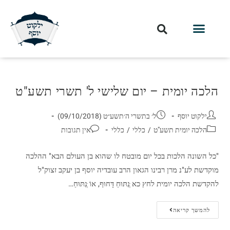
הלכה יומית – יום שלישי ל' תשרי תשע"ט
ילקוט יוסף
ל׳ בתשרי ה׳תשע״ט (09/10/2018)
הלכה יומית תשע"ט
/
כללי
/
כללי
אין תגובות
"כל השונה הלכות בכל יום מובטח לו שהוא בן העולם הבא" ההלכה
מוקדשת לע"נ מרן רבינו הגאון הרב עובדיה יוסף בן יעקב זצוק"ל
להקדשת הלכה יומית לחץ כא ְּנִתּוּחַ דָּחוּף, אוֹ ְּנִתּוּחַ…
להמשך קריאה