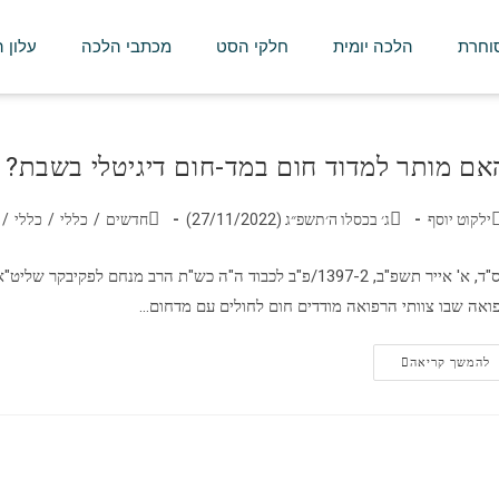
סוחרת
הלכה יומית
חלקי הסט
מכתבי הלכה
עלון 
אם מותר למדוד חום במד-חום דיגיטלי בשבת?
ילקוט יוסף
ג׳ בכסלו ה׳תשפ״ג (27/11/2022)
חדשים
/
כללי
/
כללי
/
בס"ד, ‏א' אייר תשפ"ב, 1397-2/פ"ב לכבוד ה"ה כש"ת הרב מנחם
ואה שבו צוותי הרפואה מודדים חום לחולים עם מדחום…
להמשך קריאה