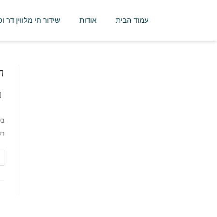
עמוד הבית
אודות
שידור חי מלווין דר ו
ה
רפ