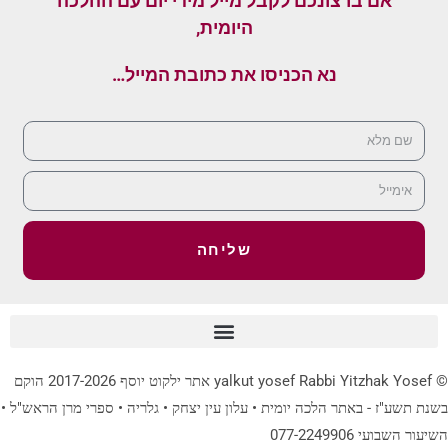
אם ברצונכם לקבל מייל מידי יום עם ההלכה
היומית,
נא הכניסו את כתובת המייל…
שליחה
© yalkut yosef Rabbi Yitzhak Yosef אתר ילקוט יוסף 2017-2026 הוקם
בשנת תשע"ז - באתר הלכה יומית • עלון עין יצחק • גלריה • ספרי מרן הראש"ל •
השיעור השבועי 077-2249906