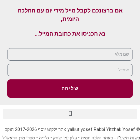
אם ברצונכם לקבל מייל מידי יום עם ההלכה
היומית,
נא הכניסו את כתובת המייל…
שליחה
© yalkut yosef Rabbi Yitzhak Yosef אתר ילקוט יוסף 2017-2026 הוקם
בשנת תשע"ז - באתר הלכה יומית • עלון עין יצחק • גלריה • ספרי מרן הראש"ל