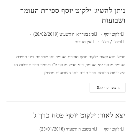
ניתן להשיג: ילקוט יוסף ספירת העומר
ושבועות
ילקוט יוסף
כ״ג באדר א׳ ה׳תשע״ט (28/02/2019)
כללי
/
כללי
אין תגובות
חדש! יצא לאור: ילקוט יוסף ספירת העומר וחג שבועות דיני ספירת
העומר מנהגי ימי העומר, דיני חדש מנהגי ל"ג בעומר סדר תפילות חג
השבועות הכנסת ספר תורה בחג השבועות מסימן…
להמשך קריאה
יצא לאור: ילקוט יוסף פסח כרך ג'
ילקוט יוסף
ז׳ בשבט ה׳תשע״ח (23/01/2018)