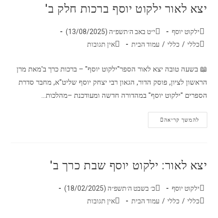
יצא לאור ילקוט יוסף ברכות חלק ב'
ילקוט יוסף
י״ט באב ה׳תשפ״ה (13/08/2025)
כללי
/
כללי
/
עמוד הבית
אין תגובות
📖 בשעה טובה יצא לאור הספר"ילקוט יוסף" – ברכות כרך ב'מאת מרן
הראשון לציון, פוסק הדור, הגאון רבי יצחק יוסף שליט"א, מחבר סדרת
הספרים "ילקוט יוסף" במהדורה חדשה ומעודכנת –מהלכות…
להמשך קריאה
יצא לאור: ילקוט יוסף שבת כרך ב'
ילקוט יוסף
כ׳ בשבט ה׳תשפ״ה (18/02/2025)
כללי
/
כללי
/
עמוד הבית
אין תגובות