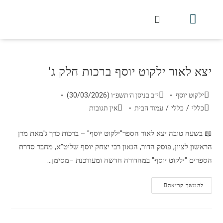
חלקי הסט
עלון עין יצחק
הלכה יומית
עמוד הבית
מכתבי הלכה
שידור חי מלווין דר וסוחרת
עלון השיעור השבועי
יצא לאור ילקוט יוסף ברכות חלק ג'
ילקוט יוסף
י״ב בניסן ה׳תשפ״ו (30/03/2026)
כללי
/
כללי
/
עמוד הבית
אין תגובות
📖 בשעה טובה יצא לאור הספר"ילקוט יוסף" – ברכות כרך ג'מאת מרן
הראשון לציון, פוסק הדור, הגאון רבי יצחק יוסף שליט"א, מחבר סדרת
הספרים "ילקוט יוסף" במהדורה חדשה ומעודכנת –מסימן…
להמשך קריאה