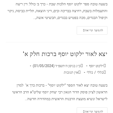
בשעה טובה ספר ילקוט יוסף הלכות שבת - כרך ב׳ כולל: דין ריצה
והתעמלות בשבת, רחיצה בבריכה ובים, דיני הוצאה, תליית כביסה, ניקוי
וקיפול הבגדים, מכה בפטיש בבגדים, תכשיטי אשה,…
להמשך קריאה
יצא לאור ילקוט יוסף ברכות חלק א'
ילקוט יוסף
כ״ג בניסן ה׳תשפ״ד (01/05/2024)
כללי
/
כללי
אין תגובות
בשעה טובה יצא לאור הספר "ילקוט יוסף" - ברכות כרך א' למרן
הראשון לציון פוסק הדור הגאון רבי יצחק יוסף שליט"א הרב הראשי
לישראל ונשיא מועצת הרבנות הראשית במהדורה חדשה…
להמשך קריאה