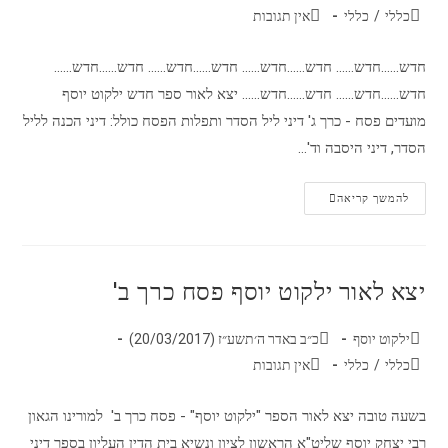
כללי
/
כללי
אין תגובות
חדש......חדש...... חדש......חדש...... חדש......חדש...... חדש......חדש......
חדש......חדש...... חדש......חדש...... יצא לאור ספר חדש ילקוט יוסף
מועדים פסח - כרך ג' דיני ליל הסדר ותפלות הפסח כולל: דיני הכנה לליל
הסדר, דיני היסבה וד'…
להמשך קריאה
יצא לאור ילקוט יוסף פסח כרך ב'
ילקוט יוסף
כ״ב באדר ה׳תשע״ז (20/03/2017)
כללי
/
כללי
אין תגובות
בשעה טובה יצא לאור הספר "ילקוט יוסף" - פסח כרך ב' למורינו הגאון
רבי יצחק יוסף שליט"א הראשון לציון ונשיא בית הדין העליון בספר דיני