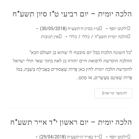
הלכה יומית – יום רביעי ט"ז סיון תשע"ח
ילקוט יוסף
ט״ז בסיון ה׳תשע״ח (30/05/2018)
הלכה יומית תשע"ח
/
כללי
/
כללי
אין תגובות
"כל השונה הלכות בכל יום מובטח לו שהוא בן העולם הבא"
ההלכה הוקדשה לרפואת חיים יהודה בן לאה בתוך שאר חולי ישראל
להקדשת הלכה יומית לחץ כאן פֵּרוֹת שֶׁאֲסוּרִים בַּאֲכִילָה בְּשַׁבָּת, כְּמוֹ
פֵּרוֹת שֶׁאֵינָם מְעֻשָׂרִים, אוֹ סְתָם…
להמשך קריאה
הלכה יומית – יום ראשון י"ד אייר תשע"ח
ילקוט יוסף
י״ד באייר ה׳תשע״ח (29/04/2018)