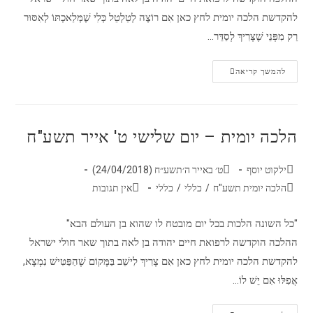
להקדשת הלכה יומית לחץ כאן אִם רוֹצֶה לְטַלְטֵל כְּלִי שֶׁמְּלַאכְתּוֹ לְאִסּוּר
רַק מִפְּנֵי שֶׁצָּרִיךְ לְסַדֵּר…
להמשך קריאה
הלכה יומית – יום שלישי ט' אייר תשע"ח
ילקוט יוסף
ט׳ באייר ה׳תשע״ח (24/04/2018)
הלכה יומית תשע"ח
/
כללי
/
כללי
אין תגובות
"כל השונה הלכות בכל יום מובטח לו שהוא בן העולם הבא"
ההלכה הוקדשה לרפואת חיים יהודה בן לאה בתוך שאר חולי ישראל
להקדשת הלכה יומית לחץ כאן אִם צָרִיךְ לִישֵׁב בַּמָּקוֹם שֶׁהַפַּטִּישׁ נִמְצָא,
אֲפִלּוּ אִם יֵשׁ לוֹ…