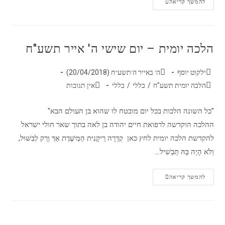
להמשך קריאה
הלכה יומית – יום שישי ה' אייר תשע"ח
ילקוט יוסף
ה׳ באייר ה׳תשע״ח (20/04/2018)
הלכה יומית תשע"ח
/
כללי
/
כללי
אין תגובות
"כל השונה הלכות בכל יום מובטח לו שהוא בן העולם הבא"
ההלכה הוקדשה לרפואת חיים יהודה בן לאה בתוך שאר חולי ישראל
להקדשת הלכה יומית לחץ כאן קְדֵרָה רֵיקָנִית הַמְיֹעֶדֶת אַךְ וְרַק לְבִשּׁוּל,
וְלֹא הָיָה בָּהּ תַּבְשִׁיל…
להמשך קריאה