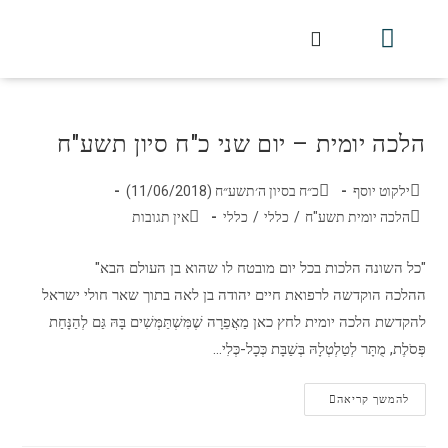
חלקי הסט
עלון עין יצחק
הלכה יומית
עמוד הבית
מכתבי הלכה
שידור חי מלווין דר וסוחרת
עלון השיעור השבועי
הלכה יומית – יום שני כ"ח סיון תשע"ח
ילקוט יוסף
כ״ח בסיון ה׳תשע״ח (11/06/2018)
הלכה יומית תשע"ח
/
כללי
/
כללי
אין תגובות
"כל השונה הלכות בכל יום מובטח לו שהוא בן העולם הבא"
ההלכה הוקדשה לרפואת חיים יהודה בן לאה בתוך שאר חולי ישראל
להקדשת הלכה יומית לחץ כאן מַאֲפֵרָה שֶׁמִּשְׁתַּמְּשִׁים בָּהּ גַּם לְהַנָּחַת
פְּסֹלֶת, מֻתָּר לְטַלְטְלָהּ בְּשַׁבָּת כְּכָל-כְּלִי…
להמשך קריאה