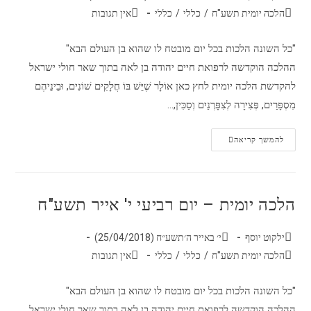
הלכה יומית תשע"ח
/
כללי
/
כללי
אין תגובות
"כל השונה הלכות בכל יום מובטח לו שהוא בן העולם הבא"
ההלכה הוקדשה לרפואת חיים יהודה בן לאה בתוך שאר חולי ישראל
להקדשת הלכה יומית לחץ כאן אוֹלָר שֶׁיֵּשׁ בּוֹ חֲלָקִים שׁוֹנִים, וּבֵינֵיהֶם
מִסְפָּרַיִם, פְּצִירָה לְצִפָּרְנַיִם וְסַכִּין,…
להמשך קריאה
הלכה יומית – יום רביעי י' אייר תשע"ח
ילקוט יוסף
י׳ באייר ה׳תשע״ח (25/04/2018)
הלכה יומית תשע"ח
/
כללי
/
כללי
אין תגובות
"כל השונה הלכות בכל יום מובטח לו שהוא בן העולם הבא"
ההלכה הוקדשה לרפואת חיים יהודה בן לאה בתוך שאר חולי ישראל