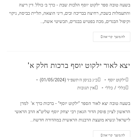
בשעה טובה ספר ילקוט יוסף הלכות שבת - כרך ב׳ כולל: דין ריצה
והתעמלות בשבת, רחיצה בבריכה ובים, דיני הוצאה, תליית כביסה, ניקוי
וקיפול הבגדים, מכה בפטיש בבגדים, תכשיטי אשה,…
להמשך קריאה
יצא לאור ילקוט יוסף ברכות חלק א'
ילקוט יוסף
כ״ג בניסן ה׳תשפ״ד (01/05/2024)
כללי
/
כללי
אין תגובות
בשעה טובה יצא לאור הספר "ילקוט יוסף" - ברכות כרך א' למרן
הראשון לציון פוסק הדור הגאון רבי יצחק יוסף שליט"א הרב הראשי
לישראל ונשיא מועצת הרבנות הראשית במהדורה חדשה…
להמשך קריאה