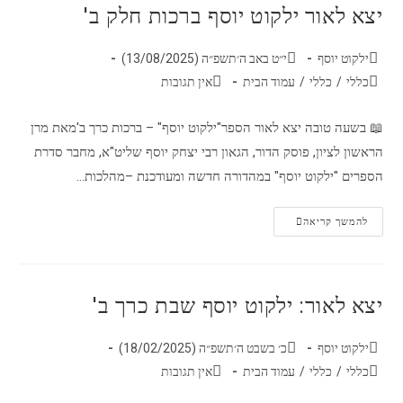
יצא לאור ילקוט יוסף ברכות חלק ב'
ילקוט יוסף
י״ט באב ה׳תשפ״ה (13/08/2025)
כללי
/
כללי
/
עמוד הבית
אין תגובות
📖 בשעה טובה יצא לאור הספר"ילקוט יוסף" – ברכות כרך ב'מאת מרן
הראשון לציון, פוסק הדור, הגאון רבי יצחק יוסף שליט"א, מחבר סדרת
הספרים "ילקוט יוסף" במהדורה חדשה ומעודכנת –מהלכות…
להמשך קריאה
יצא לאור: ילקוט יוסף שבת כרך ב'
ילקוט יוסף
כ׳ בשבט ה׳תשפ״ה (18/02/2025)
כללי
/
כללי
/
עמוד הבית
אין תגובות