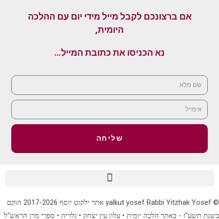
אם ברצונכם לקבל מייל מידי יום עם ההלכה
היומית,
נא הכניסו את כתובת המייל…
שליחה
© yalkut yosef Rabbi Yitzhak Yosef אתר ילקוט יוסף 2017-2026 הוקם
בשנת תשע"ז - באתר הלכה יומית • עלון עין יצחק • גלריה • ספרי מרן הראש"ל