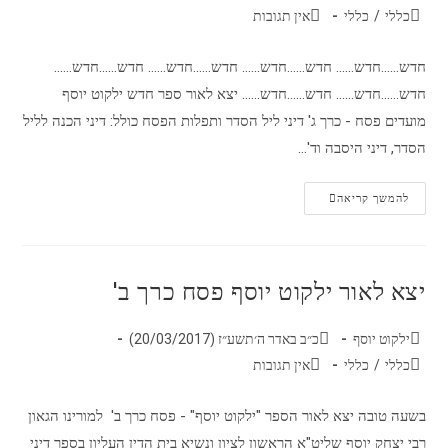
כללי
/
כללי
אין תגובות
חדש......חדש...... חדש......חדש...... חדש......חדש...... חדש......חדש......
חדש......חדש...... חדש......חדש...... יצא לאור ספר חדש ילקוט יוסף
מועדים פסח - כרך ג' דיני ליל הסדר ותפלות הפסח כולל: דיני הכנה לליל
הסדר, דיני היסבה וד'…
להמשך קריאה
יצא לאור ילקוט יוסף פסח כרך ב'
ילקוט יוסף
כ״ב באדר ה׳תשע״ז (20/03/2017)
כללי
/
כללי
אין תגובות
בשעה טובה יצא לאור הספר "ילקוט יוסף" - פסח כרך ב' למורינו הגאון
רבי יצחק יוסף שליט"א הראשון לציון ונשיא בית הדין העליון בספר דיני