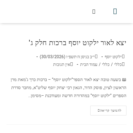
חלקי הסט
עלון עין יצחק
הלכה יומית
עמוד הבית
מכתבי הלכה
שידור חי מלווין דר וסוחרת
עלון השיעור השבועי
יצא לאור ילקוט יוסף ברכות חלק ג'
ילקוט יוסף
י״ב בניסן ה׳תשפ״ו (30/03/2026)
כללי
/
כללי
/
עמוד הבית
אין תגובות
📖 בשעה טובה יצא לאור הספר"ילקוט יוסף" – ברכות כרך ג'מאת מרן
הראשון לציון, פוסק הדור, הגאון רבי יצחק יוסף שליט"א, מחבר סדרת
הספרים "ילקוט יוסף" במהדורה חדשה ומעודכנת –מסימן…
להמשך קריאה