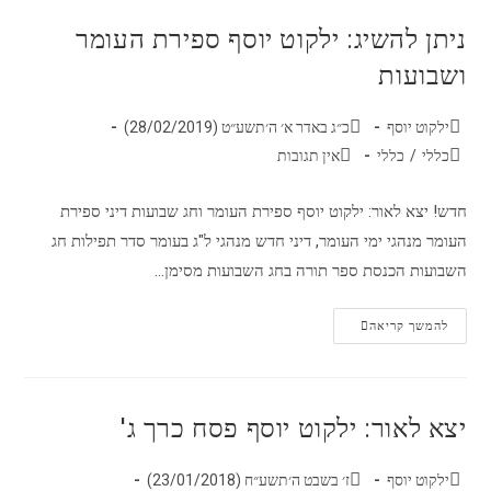
ניתן להשיג: ילקוט יוסף ספירת העומר
ושבועות
ילקוט יוסף
כ״ג באדר א׳ ה׳תשע״ט (28/02/2019)
כללי
/
כללי
אין תגובות
חדש! יצא לאור: ילקוט יוסף ספירת העומר וחג שבועות דיני ספירת
העומר מנהגי ימי העומר, דיני חדש מנהגי ל"ג בעומר סדר תפילות חג
השבועות הכנסת ספר תורה בחג השבועות מסימן…
להמשך קריאה
יצא לאור: ילקוט יוסף פסח כרך ג'
ילקוט יוסף
ז׳ בשבט ה׳תשע״ח (23/01/2018)