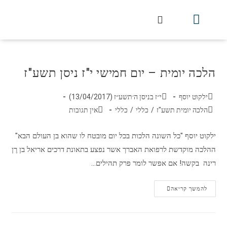
חלקי הסט
עלון עין יצחק
הלכה יומית
עמוד הבית
מכתבי הלכה
שידור חי מלווין דר וסוחרת
עלון השיעור השבועי
הלכה יומית – יום חמישי י"ז ניסן תשע"ז
ילקוט יוסף
י״ז בניסן ה׳תשע״ז (13/04/2017)
הלכה יומית תשע"ז
/
כללי
/
כללי
אין תגובות
ילקוט יוסף "כל השונה הלכות בכל יום מובטח לו שהוא בן העולם הבא"
ההלכה מוקדשת לרפואת האברך אשר נפצע בתאונת דרכים אריאל בן רֶן
רינה בקשה! אם אפשר לומר פרק תהילים…
להמשך קריאה