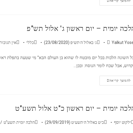
להמשך קריאה
לכה יומית – יום ראשון ג' אלול תש"פ
Yalkut Yos
ג׳ באלול ה׳תש״פ (23/08/2020)
כללי
אין תגובות
ל השונה הלכות בכל יום מובטח לו שהוא בן העולם הבא" מי שטעה בתפלת ראש
דוש, אבל שכח לומר הנוסח: ובכן…
להמשך קריאה
לכה יומית – יום ראשון כ"ט אלול תשע"ט
ילקוט יוסף
כ״ט באלול ה׳תשע״ט (29/09/2019)
הלכה יומית תשע"ט
/