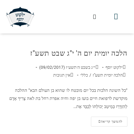
חלקי הסט
עלון עין יצחק
הלכה יומית
עמוד הבית
מכתבי הלכה
שידור חי מלווין דר וסוחרת
עלון השיעור השבועי
הלכה יומית יום ה' י"ג שבט תשע"ז
ילקוט יוסף
י״ג בשבט ה׳תשע״ז (09/02/2017)
הלכה יומית תשע"ז
/
כללי
אין תגובות
"כל השונה הלכות בכל יום מובטח לו שהוא בן העולם הבא" ההלכה
מוקדשת לרפואת חיים בועז בן יפה וחיה אפרת רחל בת לאה צָרִיךְ אָדָם
לְהִזְדָּרֵז כְּמֵיטַב יְכוֹלְתּוֹ לְכַבֵּד אֶת…
להמשך קריאה