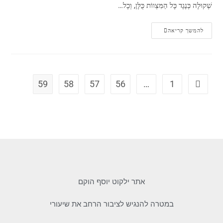
שְׁקוּלָה כְּנֶגֶד כָּל הַמִּצְווֹת כֻּלָּן, וְכָל…
להמשך קריאה
59
58
57
56
…
1
אתר ילקוט יוסף הוקם
במטרה להנגיש לציבור הרחב את שיעורי