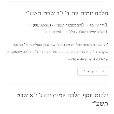
הלכה יומית יום ד' י"ב שבט תשע"ז
ילקוט יוסף
י״ב בשבט ה׳תשע״ז (08/02/2017)
הלכה יומית תשע"ז
/
כללי
אין תגובות
"כל השונה הלכות בכל יום מובטח לו שהוא בן העולם הבא" ההלכה
מוקדשת לרפואת חיים בועז בן יפה וחיה אפרת רחל בת לאה יֵשׁ אוֹמְרִים
שֶׁאִם חָל מִילָה בְּשַׁבָּת, וְאֵין…
להמשך קריאה
ילקוט יוסף הלכה יומית יום ג' י"א שבט
תשע"ז